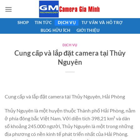
Bỏ
qua
nội
SHOP
TIN TỨC
DỊCH VỤ
TƯ VẤN VÀ HỖ TRỢ
dung
BLOG HỮU ÍCH
GIỚI THIỆU
DỊCH VỤ
Cung cấp và lắp đặt camera tại Thủy
Nguyên
Cung cấp và lắp đặt camera tại Thủy Nguyên, Hải Phòng
Thủy Nguyên là một huyện thuộc Thành phố Hải Phòng, nằm
ở phía đông bắc Việt Nam. Với diện tích 398,21 km² và dân
số khoảng 245.000 người, Thủy Nguyên là một trong những
địa phương có nền kinh tế phát triển nhất của Hải Phòng.