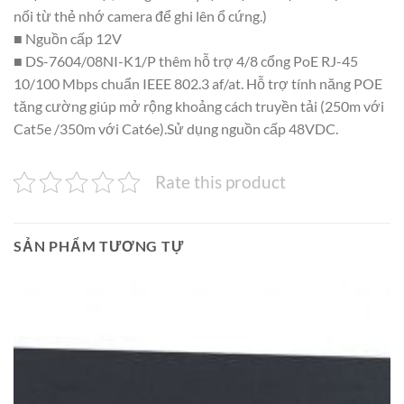
nối từ thẻ nhớ camera để ghi lên ổ cứng.)
■ Nguồn cấp 12V
■ DS-7604/08NI-K1/P thêm hỗ trợ 4/8 cổng PoE RJ-45
10/100 Mbps chuẩn IEEE 802.3 af/at. Hỗ trợ tính năng POE
tăng cường giúp mở rộng khoảng cách truyền tải (250m với
Cat5e /350m với Cat6e).Sử dụng nguồn cấp 48VDC.
Rate this product
SẢN PHẨM TƯƠNG TỰ