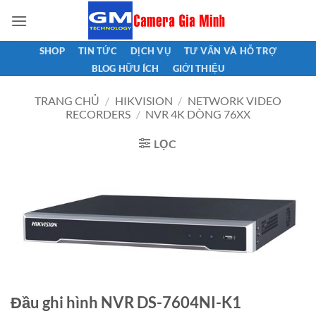
Bỏ
qua
nội
SHOP
TIN TỨC
DỊCH VỤ
TƯ VẤN VÀ HỖ TRỢ
dung
BLOG HỮU ÍCH
GIỚI THIỆU
TRANG CHỦ
/
HIKVISION
/
NETWORK VIDEO
RECORDERS
/
NVR 4K DÒNG 76XX
LỌC
Đầu ghi hình NVR DS-7604NI-K1