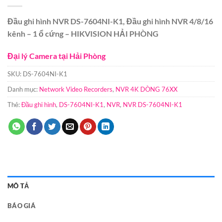
Đầu ghi hình NVR DS-7604NI-K1, Đầu ghi hình NVR 4/8/16
kênh – 1 ổ cứng – HIKVISION HẢI PHÒNG
Đại lý Camera tại Hải Phòng
SKU:
DS-7604NI-K1
Danh mục:
Network Video Recorders
,
NVR 4K DÒNG 76XX
Thẻ:
Đầu ghi hình
,
DS-7604NI-K1
,
NVR
,
NVR DS-7604NI-K1
MÔ TẢ
BÁO GIÁ