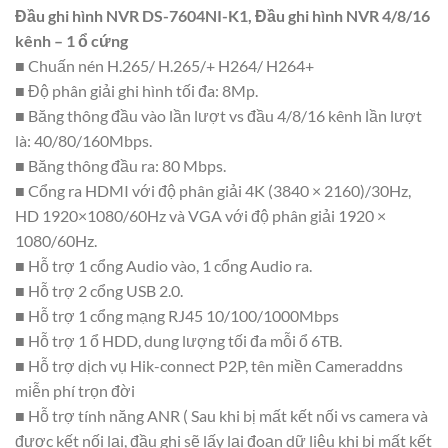
Đầu ghi hình NVR DS-7604NI-K1, Đầu ghi hình NVR 4/8/16
kênh – 1 ổ cứng
■ Chuấn nén H.265/ H.265/+ H264/ H264+
■ Độ phân giải ghi hình tối đa: 8Mp.
■ Băng thông đầu vào lần lượt vs đầu 4/8/16 kênh lần lượt
là: 40/80/160Mbps.
■ Băng thông đầu ra: 80 Mbps.
■ Cổng ra HDMI với độ phân giải 4K (3840 × 2160)/30Hz,
HD 1920×1080/60Hz và VGA với độ phân giải 1920 ×
1080/60Hz.
■ Hỗ trợ 1 cổng Audio vào, 1 cổng Audio ra.
■ Hỗ trợ 2 cổng USB 2.0.
■ Hỗ trợ 1 cổng mạng RJ45 10/100/1000Mbps
■ Hỗ trợ 1 ổ HDD, dung lượng tối đa mỗi ổ 6TB.
■ Hỗ trợ dịch vụ Hik-connect P2P, tên miền Cameraddns
miễn phí trọn đời
■ Hỗ trợ tính năng ANR ( Sau khi bị mất kết nối vs camera và
được kết nối lại, đầu ghi sẽ lấy lại đoạn dữ liệu khi bị mất kết