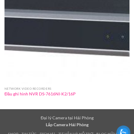
NETWORK VIDEO RECORDERS
Đầu ghi hình NVR DS-7616NI-K2/16P
Đại lý Camera tại Hải Phòng
Lắp Camera Hải Phòng
SHOP
TIN TỨC
DỊCH VỤ
TƯ VẤN VÀ HỖ TRỢ
BLOG HỮU ÍCH