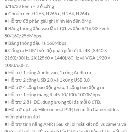
8/16/32 kênh – 2 ổ cứng
■ Chuẩn nén H.265, H265+, H.264, H264+.
■ Hỗ trợ độ phân giải ghi hình lên đến 8Mp.
■ Băng thông đầu vào lần lượt vs đầu 8/16/32 kênh:
80/160/256Mbps.
■ Băng thông đầu ra 160Mbps
■ Cổng ra HDMI với độ phân giải tối đa 4K (3840 ×
2160)/30Hz, 2K (2560 × 1440)/60Hz và VGA 1920 ×
1080/60Hz.
■ Hỗ trợ 1 cổng Audio vào, 1 cổng Audio ra
■ Hỗ trợ 2 cổng USB 2.0 và 1 cổng USB 3.0.
■ Hỗ trợ 4 cổng báo động vào, 1 cổng báo động ra
■ Hỗ trợ 1 cổng mạng RJ45 10/100/1000Mbps
■ Hỗ trợ 2 ổ HDD, dung lượng tối đa mỗi ổ 6TB.
■ Hỗ trợ dịch vụ Hik-connect P2P, tên miền Cameraddns
miễn phí trọn đời
■ Hỗ trợ tính năng ANR ( Sau khi bị mất kết nối vs camera và
được kết nối lại, đầu ghi sẽ lấy lại đoạn dữ liệu khi bị mất kết