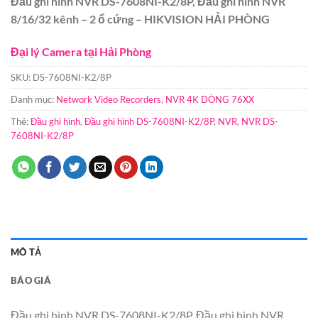
Đầu ghi hình NVR DS-7608NI-K2/8P, Đầu ghi hình NVR
8/16/32 kênh – 2 ổ cứng – HIKVISION HẢI PHÒNG
Đại lý Camera tại Hải Phòng
SKU:
DS-7608NI-K2/8P
Danh mục:
Network Video Recorders
,
NVR 4K DÒNG 76XX
Thẻ:
Đầu ghi hình
,
Đầu ghi hình DS-7608NI-K2/8P
,
NVR
,
NVR DS-
7608NI-K2/8P
MÔ TẢ
BÁO GIÁ
Đầu ghi hình NVR DS-7608NI-K2/8P, Đầu ghi hình NVR