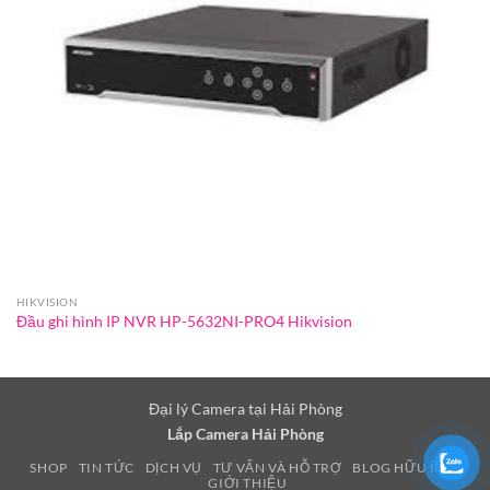
HIKVISION
Đầu ghi hình IP NVR HP-5632NI-PRO4 Hikvision
Đại lý Camera tại Hải Phòng
Lắp Camera Hải Phòng
SHOP
TIN TỨC
DỊCH VỤ
TƯ VẤN VÀ HỖ TRỢ
BLOG HỮU ÍCH
GIỚI THIỆU