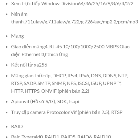
Xem trực tiếp Window Division64/36/25/16/9/8/6/4/2/2
Nén âm
thanh.711ulaw/g.711alaw/g.722/g.726/aac/mp2l2/pcm/mp3
Mạng
Giao diện mạng4, RJ-45 10/100/1000/2500 MBPS Giao
diện Ethernet tự thích ứng
Kết nối từ xa256
Mạng giao thức/ip, DHCP, IPv4, IPv6, DNS, DDNS, NTP,
RTSP, SADP, SMTP, SNMP, NFS, ISCSI, ISUP, UPNP ™,
HTTP, HTTPS, ONVIF (phiên bản 2.2)
Apionvif (Hồ sơ S/G); SDK; Isapi
Truy cập camera ProtocolonVif (phiên bản 2.5), RTSP
RAID
Raid Typeraid0, RAID1, RAID5, RAID6, RAID10