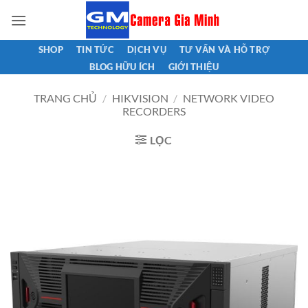
Bỏ
qua
nội
SHOP
TIN TỨC
DỊCH VỤ
TƯ VẤN VÀ HỖ TRỢ
dung
BLOG HỮU ÍCH
GIỚI THIỆU
TRANG CHỦ
/
HIKVISION
/
NETWORK VIDEO
RECORDERS
LỌC