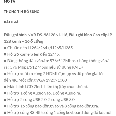
MÔ TẢ
THÔNG TIN BỔ SUNG
BÁO GIÁ
Đầu ghi hình NVR DS-96128NI-I16, Đầu ghi hình Cao cấp IP
128 kênh – 16 ổ cứng
■ Chuấn nén H.264/264+/H265/H265+.
■ Hỗ trợ camera lên đến 12Mp.
■ Băng thông đầu vào/ra: 576/512Mbps. ( băng thông vào/
ra : 576 Mbps/512 Mbps nếu sử dụng RAID)
■ Hỗ trợ xuất ra cổng 2 HDMI độc lập vs độ phân giải lên
đến 4K. Một cổng VGA 1920×1080
■ Màn hình LCD 7inch hiển thị (tùy chọn thêm).
■ Hỗ trợ 1 cổng Audio vào, 1 cổng Audio ra.
■ Hỗ trợ 2 cổng USB 2.0, 2 cổng USB 3.0.
■ Hỗ trợ 16 cổng báo động vào và 8 cổng báo động ra.
■ Hỗ trợ cổng RS-485, cổng 1 cổng keyboard dùng để kết nối