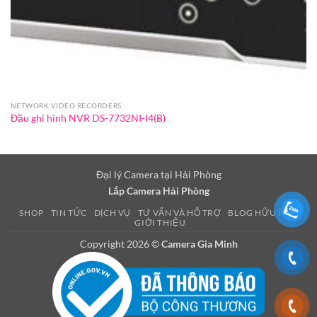
NETWORK VIDEO RECORDERS
Đầu ghi hình NVR DS-7732NI-I4(B)
Đại lý Camera tại Hải Phòng
Lắp Camera Hải Phòng
SHOP
TIN TỨC
DỊCH VỤ
TƯ VẤN VÀ HỖ TRỢ
BLOG HỮU ÍCH
GIỚI THIỆU
Copyright 2026 ©
Camera Gia Minh