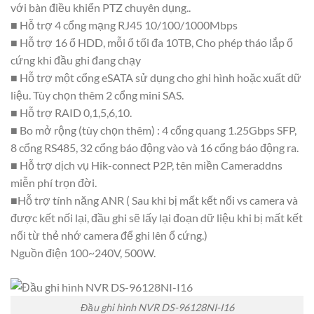
với bàn điều khiển PTZ chuyên dụng..
■ Hỗ trợ 4 cổng mạng RJ45 10/100/1000Mbps
■ Hỗ trợ 16 ổ HDD, mỗi ổ tối đa 10TB, Cho phép tháo lắp ổ
cứng khi đầu ghi đang chạy
■ Hỗ trợ một cổng eSATA sử dụng cho ghi hình hoặc xuất dữ
liệu. Tùy chọn thêm 2 cổng mini SAS.
■ Hỗ trợ RAID 0,1,5,6,10.
■ Bo mở rộng (tùy chọn thêm) : 4 cổng quang 1.25Gbps SFP,
8 cổng RS485, 32 cổng báo động vào và 16 cổng báo động ra.
■ Hỗ trợ dịch vụ Hik-connect P2P, tên miền Cameraddns
miễn phí trọn đời.
■Hỗ trợ tính năng ANR ( Sau khi bị mất kết nối vs camera và
được kết nối lại, đầu ghi sẽ lấy lại đoạn dữ liệu khi bị mất kết
nối từ thẻ nhớ camera để ghi lên ổ cứng.)
Nguồn điện 100~240V, 500W.
Đầu ghi hình NVR DS-96128NI-I16