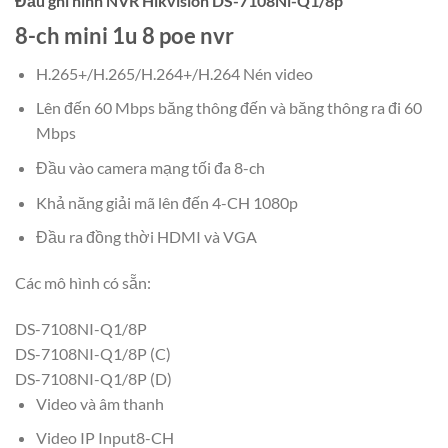
Đầu ghi hình NVR Hikvision DS-7108Ni-Q1/8p
8-ch mini 1u 8 poe nvr
H.265+/H.265/H.264+/H.264 Nén video
Lên đến 60 Mbps băng thông đến và băng thông ra đi 60
Mbps
Đầu vào camera mạng tối đa 8-ch
Khả năng giải mã lên đến 4-CH 1080p
Đầu ra đồng thời HDMI và VGA
Các mô hình có sẵn:
DS-7108NI-Q1/8P
DS-7108NI-Q1/8P (C)
DS-7108NI-Q1/8P (D)
Video và âm thanh
Video IP Input8-CH