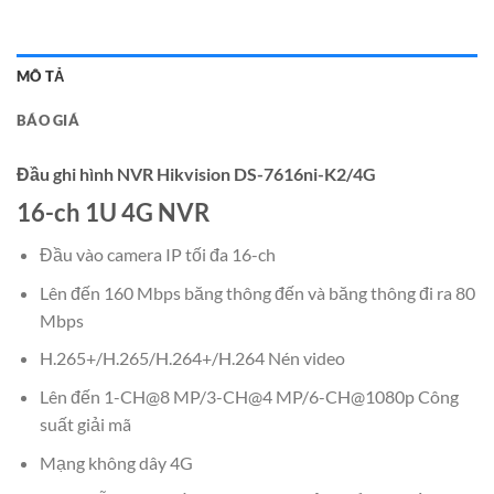
MÔ TẢ
BÁO GIÁ
Đầu ghi hình NVR Hikvision DS-7616ni-K2/4G
16-ch 1U 4G NVR
Đầu vào camera IP tối đa 16-ch
Lên đến 160 Mbps băng thông đến và băng thông đi ra 80
Mbps
H.265+/H.265/H.264+/H.264 Nén video
Lên đến 1-CH@8 MP/3-CH@4 MP/6-CH@1080p Công
suất giải mã
Mạng không dây 4G