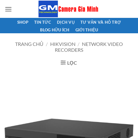
Bỏ
qua
nội
SHOP
TIN TỨC
DỊCH VỤ
TƯ VẤN VÀ HỖ TRỢ
dung
BLOG HỮU ÍCH
GIỚI THIỆU
TRANG CHỦ
/
HIKVISION
/
NETWORK VIDEO
RECORDERS
LỌC