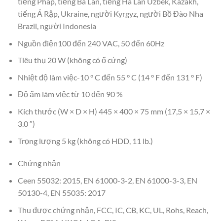
tiếng Pháp, tiếng Ba Lan, tiếng Hà Lan Uzbek, Kazakh,
tiếng Ả Rập, Ukraine, người Kyrgyz, người Bồ Đào Nha
Brazil, người Indonesia
Nguồn điện100 đến 240 VAC, 50 đến 60Hz
Tiêu thụ 20 W (không có ổ cứng)
Nhiệt độ làm việc-10 ° C đến 55 ° C (14 ° F đến 131 ° F)
Độ ẩm làm việc từ 10 đến 90 %
Kích thước (W × D × H) 445 × 400 × 75 mm (17,5 × 15,7 ×
3.0 ″)
Trọng lượng 5 kg (không có HDD, 11 lb.)
Chứng nhận
Ceen 55032: 2015, EN 61000-3-2, EN 61000-3-3, EN
50130-4, EN 55035: 2017
Thu được chứng nhận, FCC, IC, CB, KC, UL, Rohs, Reach,