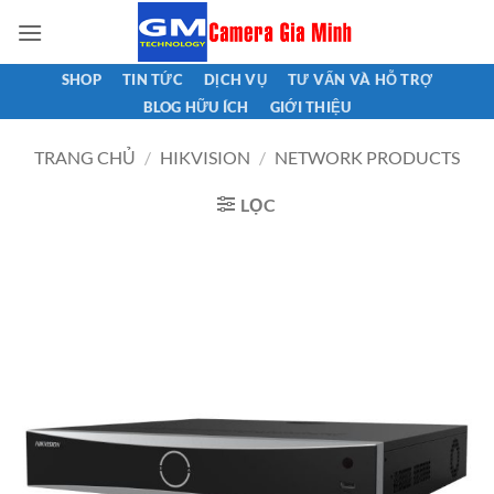
Bỏ
qua
nội
SHOP
TIN TỨC
DỊCH VỤ
TƯ VẤN VÀ HỖ TRỢ
dung
BLOG HỮU ÍCH
GIỚI THIỆU
TRANG CHỦ
/
HIKVISION
/
NETWORK PRODUCTS
LỌC