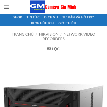
Bỏ
qua
nội
SHOP
TIN TỨC
DỊCH VỤ
TƯ VẤN VÀ HỖ TRỢ
dung
BLOG HỮU ÍCH
GIỚI THIỆU
TRANG CHỦ
/
HIKVISION
/
NETWORK VIDEO
RECORDERS
LỌC