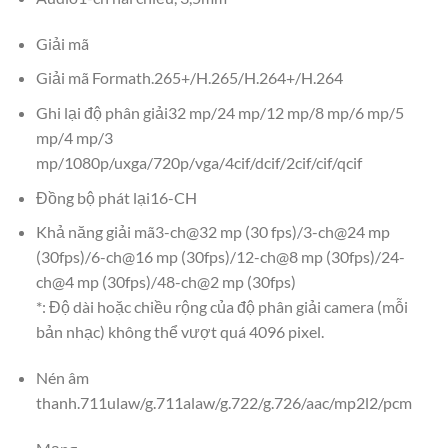
Giải mã
Giải mã Formath.265+/H.265/H.264+/H.264
Ghi lại độ phân giải32 mp/24 mp/12 mp/8 mp/6 mp/5
mp/4 mp/3
mp/1080p/uxga/720p/vga/4cif/dcif/2cif/cif/qcif
Đồng bộ phát lại16-CH
Khả năng giải mã3-ch@32 mp (30 fps)/3-ch@24 mp
(30fps)/6-ch@16 mp (30fps)/12-ch@8 mp (30fps)/24-
ch@4 mp (30fps)/48-ch@2 mp (30fps)
*: Độ dài hoặc chiều rộng của độ phân giải camera (mỗi
bản nhạc) không thể vượt quá 4096 pixel.
Nén âm
thanh.711ulaw/g.711alaw/g.722/g.726/aac/mp2l2/pcm