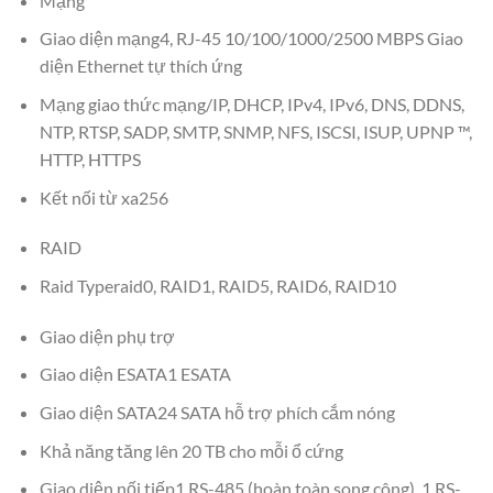
Mạng
Giao diện mạng4, RJ-45 10/100/1000/2500 MBPS Giao
diện Ethernet tự thích ứng
Mạng giao thức mạng/IP, DHCP, IPv4, IPv6, DNS, DDNS,
NTP, RTSP, SADP, SMTP, SNMP, NFS, ISCSI, ISUP, UPNP ™,
HTTP, HTTPS
Kết nối từ xa256
RAID
Raid Typeraid0, RAID1, RAID5, RAID6, RAID10
Giao diện phụ trợ
Giao diện ESATA1 ESATA
Giao diện SATA24 SATA hỗ trợ phích cắm nóng
Khả năng tăng lên 20 TB cho mỗi ổ cứng
Giao diện nối tiếp1 RS-485 (hoàn toàn song công), 1 RS-