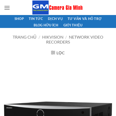
Bỏ
qua
nội
SHOP
TIN TỨC
DỊCH VỤ
TƯ VẤN VÀ HỖ TRỢ
dung
BLOG HỮU ÍCH
GIỚI THIỆU
TRANG CHỦ
/
HIKVISION
/
NETWORK VIDEO
RECORDERS
LỌC