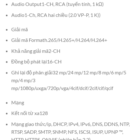
Audio Output1-CH, RCA (tuyến tính, 1 kΩ)
Audio1-Ch, RCA hai chiều (2.0 VP-P, 1 K))
Giải mã
Giải mã Formath.265/H.265+/H.264/H.264+
Khả năng giải mã2-CH
Đồng bộ phát lại16-CH
Ghi lại độ phân giải32 mp/24 mp/12 mp/8 mp/6 mp/5
mp/4 mp/3
mp/1080p/uxga/720p/vga/4cif/dcif/2cif/cif/qcif
Mạng
Kết nối từ xa128
Mạng giao thức/ip, DHCP, IPv4, IPv6, DNS, DDNS, NTP,
RTSP, SADP, SMTP, SNMP, NFS, ISCSI, ISUP, UPNP ™,
HTTP, HTTPS, ONVIF (phiên bản 2.2)