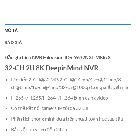
MÔ TẢ
BÁO GIÁ
Đầu ghi hình NVR Hikvision IDS-9632NXI-M8R/X
32-CH 2U 8K DeepinMind NVR
Lên đến 2-CH@32 MP/2-CH@24 mp/4-ch@12 mp/8-
ch@8 mp/16-ch@4 mp/32-ch@1080p Công suất giải mã
H.265+/H.265/H.264+/H.264 Định dạng video
Có thể kết nối camera IP tối đa 32 Ch
Phân tích thông minh dựa trên thuật toán học tập sâu
Bảo vệ chu vi lên đến 24 ch