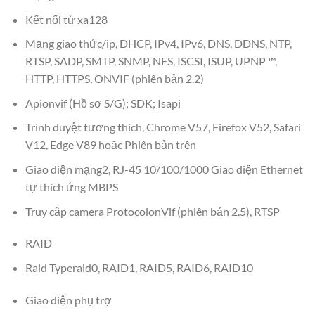
Kết nối từ xa128
Mạng giao thức/ip, DHCP, IPv4, IPv6, DNS, DDNS, NTP,
RTSP, SADP, SMTP, SNMP, NFS, ISCSI, ISUP, UPNP ™,
HTTP, HTTPS, ONVIF (phiên bản 2.2)
Apionvif (Hồ sơ S/G); SDK; Isapi
Trình duyệt tương thích, Chrome V57, Firefox V52, Safari
V12, Edge V89 hoặc Phiên bản trên
Giao diện mạng2, RJ-45 10/100/1000 Giao diện Ethernet
tự thích ứng MBPS
Truy cập camera ProtocolonVif (phiên bản 2.5), RTSP
RAID
Raid Typeraid0, RAID1, RAID5, RAID6, RAID10
Giao diện phụ trợ