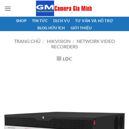
Bỏ
qua
nội
SHOP
TIN TỨC
DỊCH VỤ
TƯ VẤN VÀ HỖ TRỢ
dung
BLOG HỮU ÍCH
GIỚI THIỆU
TRANG CHỦ
/
HIKVISION
/
NETWORK VIDEO
RECORDERS
LỌC