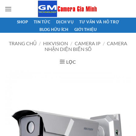
Bỏ
qua
nội
SHOP
TIN TỨC
DỊCH VỤ
TƯ VẤN VÀ HỖ TRỢ
dung
BLOG HỮU ÍCH
GIỚI THIỆU
TRANG CHỦ
/
HIKVISION
/
CAMERA IP
/
CAMERA
NHẬN DIỆN BIỂN SỐ
LỌC