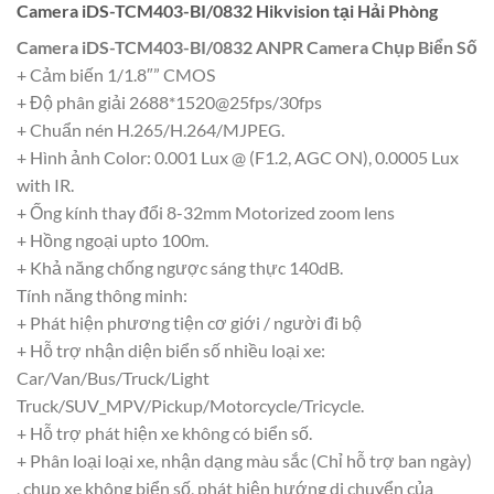
Camera iDS-TCM403-BI/0832 Hikvision tại Hải Phòng
Camera iDS-TCM403-BI/0832 ANPR Camera Chụp Biển Số
+ Cảm biến 1/1.8″” CMOS
+ Độ phân giải 2688*1520@25fps/30fps
+ Chuẩn nén H.265/H.264/MJPEG.
+ Hình ảnh Color: 0.001 Lux @ (F1.2, AGC ON), 0.0005 Lux
with IR.
+ Ống kính thay đổi 8-32mm Motorized zoom lens
+ Hồng ngoại upto 100m.
+ Khả năng chống ngược sáng thực 140dB.
Tính năng thông minh:
+ Phát hiện phương tiện cơ giới / người đi bộ
+ Hỗ trợ nhận diện biển số nhiều loại xe:
Car/Van/Bus/Truck/Light
Truck/SUV_MPV/Pickup/Motorcycle/Tricycle.
+ Hỗ trợ phát hiện xe không có biển số.
+ Phân loại loại xe, nhận dạng màu sắc (Chỉ hỗ trợ ban ngày)
, chụp xe không biển số, phát hiện hướng di chuyển của