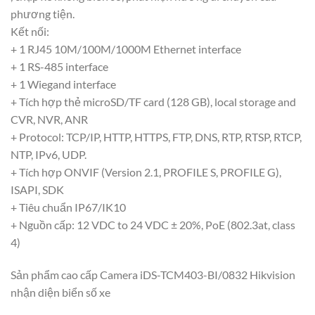
phương tiện.
Kết nối:
+ 1 RJ45 10M/100M/1000M Ethernet interface
+ 1 RS-485 interface
+ 1 Wiegand interface
+ Tích hợp thẻ microSD/TF card (128 GB), local storage and
CVR, NVR, ANR
+ Protocol: TCP/IP, HTTP, HTTPS, FTP, DNS, RTP, RTSP, RTCP,
NTP, IPv6, UDP.
+ Tích hợp ONVIF (Version 2.1, PROFILE S, PROFILE G),
ISAPI, SDK
+ Tiêu chuẩn IP67/IK10
+ Nguồn cấp: 12 VDC to 24 VDC ± 20%, PoE (802.3at, class
4)
Sản phẩm cao cấp Camera iDS-TCM403-BI/0832 Hikvision
nhận diện biển số xe