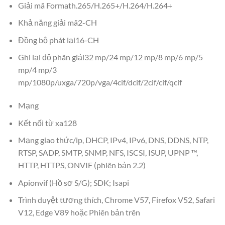
Giải mã Formath.265/H.265+/H.264/H.264+
Khả năng giải mã2-CH
Đồng bộ phát lại16-CH
Ghi lại độ phân giải32 mp/24 mp/12 mp/8 mp/6 mp/5
mp/4 mp/3
mp/1080p/uxga/720p/vga/4cif/dcif/2cif/cif/qcif
Mạng
Kết nối từ xa128
Mạng giao thức/ip, DHCP, IPv4, IPv6, DNS, DDNS, NTP,
RTSP, SADP, SMTP, SNMP, NFS, ISCSI, ISUP, UPNP ™,
HTTP, HTTPS, ONVIF (phiên bản 2.2)
Apionvif (Hồ sơ S/G); SDK; Isapi
Trình duyệt tương thích, Chrome V57, Firefox V52, Safari
V12, Edge V89 hoặc Phiên bản trên