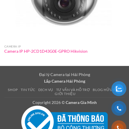
CAMERA IP
Camera IP HP-2CD1D43G0E-GPRO Hikvision
Đại lý Camera tại Hải Phòng
Lắp Camera Hải Phòng
SHOP
TIN TỨC
DỊCH VỤ
TƯ VẤN VÀ HỖ TRỢ
BLOG HỮU ÍCH
GIỚI THIỆU
Copyright 2026 ©
Camera Gia Minh