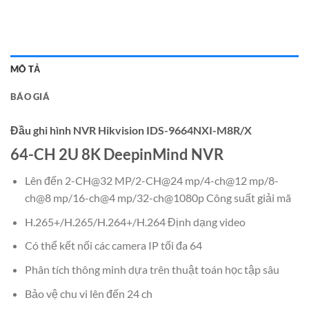
MÔ TẢ
BÁO GIÁ
Đầu ghi hình NVR Hikvision IDS-9664NXI-M8R/X
64-CH 2U 8K DeepinMind NVR
Lên đến 2-CH@32 MP/2-CH@24 mp/4-ch@12 mp/8-
ch@8 mp/16-ch@4 mp/32-ch@1080p Công suất giải mã
H.265+/H.265/H.264+/H.264 Định dạng video
Có thể kết nối các camera IP tối đa 64
Phân tích thông minh dựa trên thuật toán học tập sâu
Bảo vệ chu vi lên đến 24 ch