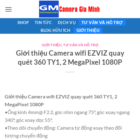
Bỏ
qua
nội
SHOP
TIN TỨC
DỊCH VỤ
TƯ VẤN VÀ HỖ TRỢ
dung
BLOG HỮU ÍCH
GIỚI THIỆU
GIỚI THIỆU
,
TƯ VẤN VÀ HỖ TRỢ
Giới thiệu Camera wifi EZVIZ quay
quét 360 TY1, 2 MegaPixel 1080P
Giới thiệu Camera wifi EZVIZ quay quét 360 TY1, 2
MegaPixel 1080P
•Ống kính 4mm@ F2.2, góc nhìn ngang 75°, góc xoay ngang
340°, góc xoay dọc 55°,
•Theo dõi chuyển động: Camera tự động xoay theo đối
tượng chuyển động