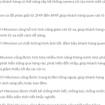
iúp khách hàng có thể nâng cấp hệ thống camera cũ của mình một c
on có độ phân giải từ 2MP đến 8MP, giúp khách hàng quan sát rõ
Hikvision cũng hỗ trợ tính năng giám sát từ xa, giúp khách hàng 
 ninh từ xa một cách dễ dàng.
 Hikvision có chất lượng hình ảnh tốt, đảm bảo khách hàng quan
kvision cũng được tích hợp nhiều tính năng thông minh như ph
phát hiện băng qua hàng rào, phát hiện đột nhập, giúp khách hàng
 giảm thiểu tối đa các rủi ro.
I Hikvision cũng được trang bị đèn hồng ngoại, giúp khách hàng
iện ánh sáng yếu hoặc ban đêm.
I Hikvision được thiết kế chống thời tiết, chống bụi, chống nước
c điều kiện thời tiết khắc nghiệt.
HD-TVI Hikvision cũng được trang bị tính năng tiết kiệm băng