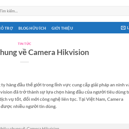
ìm
ếm:
HỖ TRỢ
BLOG HỮU ÍCH
GIỚI THIỆU
TIN TỨC
chung về Camera Hikvision
y hàng đầu thế giới trong lĩnh vực cung cấp giải pháp an ninh v
vision đã trở thành sự lựa chọn hàng đầu của người tiêu dùng 
ịch vụ tốt, đổi mới công nghệ liên tục. Tại Việt Nam, Camera
 được nhiều người tin dùng.
thiệu chung về Camera Hikvision