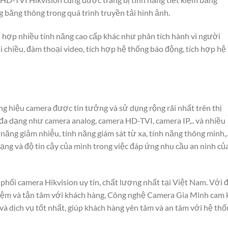
g băng thông trong quá trình truyền tải hình ảnh.
h hợp nhiều tính năng cao cấp khác như phân tích hành vi người
 chiều, đàm thoại video, tích hợp hệ thống báo động, tích hợp hệ
 hiệu camera được tin tưởng và sử dụng rộng rãi nhất trên thị
a dạng như camera analog, camera HD-TVI, camera IP,.. và nhiều
 năng giảm nhiễu, tính năng giám sát từ xa, tính năng thông minh,.
ng và độ tin cậy của mình trong việc đáp ứng nhu cầu an ninh củ
hối camera Hikvision uy tín, chất lượng nhất tại Việt Nam. Với đ
hiệm và tận tâm với khách hàng, Công nghệ Camera Gia Minh cam 
 dịch vụ tốt nhất, giúp khách hàng yên tâm và an tâm với hệ thố