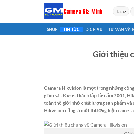
Bỏ
T
qua
ki
nội
dung
SHOP
TIN TỨC
DỊCH VỤ
TƯ VẤN VÀ 
Giới thiệu 
Camera Hikvision là một trong những công t
giám sát. Được thành lập từ năm 2001, Hik
toàn thế giới nhờ chất lượng sản phẩm và d
Hikvision cũng là một thương hiệu camera
Giới 