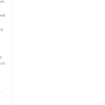
ách
 nét
có
át
 có
,