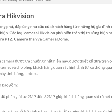
ra Hikvision
ong phú, đáp ứng nhu cầu của khách hàng từ những hộ gia đình
hiệp. Các loại camera Hikvision phổ biến trên thị trường hiện n
era PTZ, Camera thân và Camera Dome.
i camera được ưa chuộng nhất hiện nay, được thiết kế dựa trên 
ternet và cho phép khách hàng quan sát hình ảnh từ xa thông qua
máy tính bảng, laptop,..
n bao gồm:
ó độ phân giải từ 2MP đến 32MP, giúp khách hàng quan sát rõ nét 
ision cũng hỗ trợ tính năng giám sát từ xa, giúp khách hàng có th