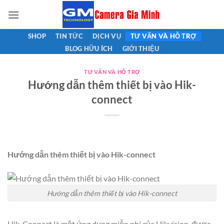
Bỏ
qua
nội
SHOP
TIN TỨC
DỊCH VỤ
TƯ VẤN VÀ HỖ TRỢ
dung
BLOG HỮU ÍCH
GIỚI THIỆU
TƯ VẤN VÀ HỖ TRỢ
Hướng dẫn thêm thiết bị vào Hik-
connect
Hướng dẫn thêm thiết bị vào Hik-connect
Hướng dẫn thêm thiết bị vào Hik-connect
Hik-Connect là một ứng dụng miễn phí của Hikvision, được