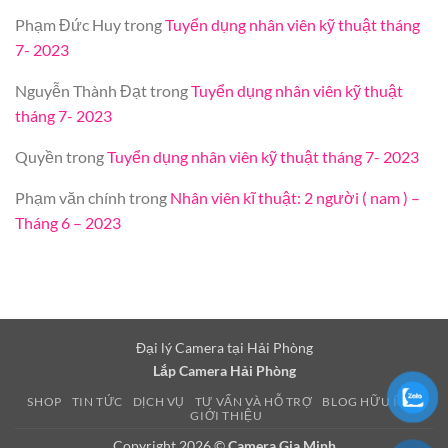
Phạm Đức Huy
trong
Tuyển dụng nhân viên kỹ thuật tháng
7- 2023
Nguyễn Thành Đạt
trong
Tuyển dụng nhân viên kỹ thuật
tháng 7- 2023
Quyền
trong
Tuyển dụng nhân viên kỹ thuật tháng 7- 2023
Phạm văn chính
trong
Nhân viên kĩ thuật: 2 người ( nam ) –
Tháng 6 – 2023
Đại lý Camera tại Hải Phòng
Lắp Camera Hải Phòng
SHOP
TIN TỨC
DỊCH VỤ
TƯ VẤN VÀ HỖ TRỢ
BLOG HỮU ÍCH
GIỚI THIỆU
Copyright 2026 ©
Camera Gia Minh