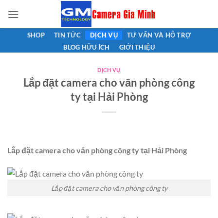
Bỏ
qua
nội
SHOP
TIN TỨC
DỊCH VỤ
TƯ VẤN VÀ HỖ TRỢ
dung
BLOG HỮU ÍCH
GIỚI THIỆU
DỊCH VỤ
Lắp đặt camera cho văn phòng công
ty tại Hải Phòng
Lắp đặt camera cho văn phòng công ty tại Hải Phòng
Lắp đặt camera cho văn phòng công ty