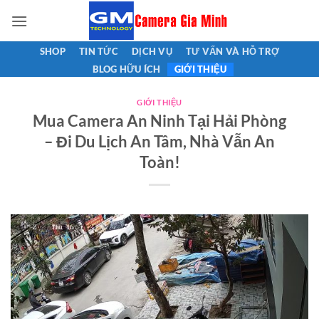
Bỏ
qua
nội
SHOP
TIN TỨC
DỊCH VỤ
TƯ VẤN VÀ HỖ TRỢ
dung
BLOG HỮU ÍCH
GIỚI THIỆU
GIỚI THIỆU
Mua Camera An Ninh Tại Hải Phòng
– Đi Du Lịch An Tâm, Nhà Vẫn An
Toàn!