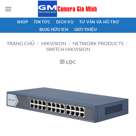
Bỏ
qua
nội
SHOP
TIN TỨC
DỊCH VỤ
TƯ VẤN VÀ HỖ TRỢ
dung
BLOG HỮU ÍCH
GIỚI THIỆU
TRANG CHỦ
/
HIKVISION
/
NETWORK PRODUCTS
/
SWITCH HIKVISION
LỌC