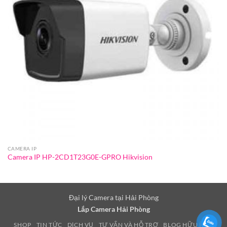
CAMERA IP
Camera IP HP-2CD1T23G0E-GPRO Hikvision
Đại lý Camera tại Hải Phòng
Lắp Camera Hải Phòng
SHOP
TIN TỨC
DỊCH VỤ
TƯ VẤN VÀ HỖ TRỢ
BLOG HỮU ÍCH