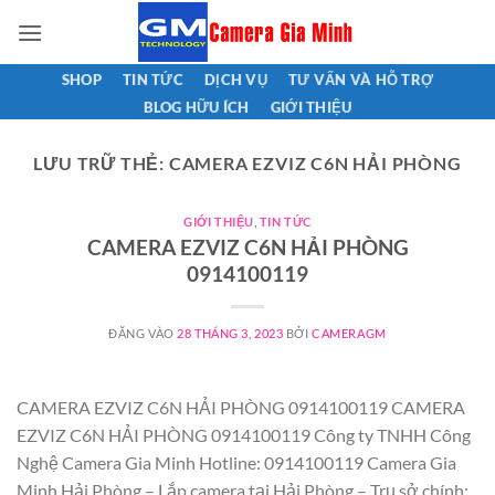
Bỏ
qua
nội
SHOP
TIN TỨC
DỊCH VỤ
TƯ VẤN VÀ HỖ TRỢ
dung
BLOG HỮU ÍCH
GIỚI THIỆU
LƯU TRỮ THẺ:
CAMERA EZVIZ C6N HẢI PHÒNG
GIỚI THIỆU
,
TIN TỨC
CAMERA EZVIZ C6N HẢI PHÒNG
0914100119
ĐĂNG VÀO
28 THÁNG 3, 2023
BỞI
CAMERAGM
CAMERA EZVIZ C6N HẢI PHÒNG 0914100119 CAMERA
EZVIZ C6N HẢI PHÒNG 0914100119 Công ty TNHH Công
Nghệ Camera Gia Minh Hotline: 0914100119 Camera Gia
Minh Hải Phòng – Lắp camera tại Hải Phòng – Trụ sở chính: