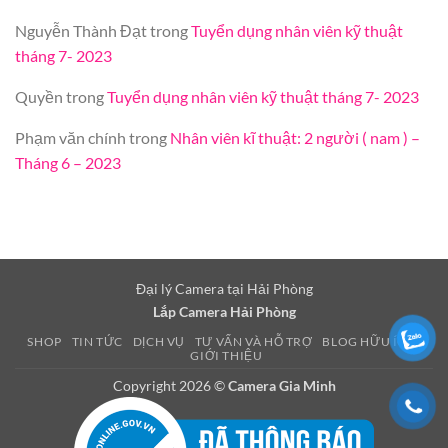
Nguyễn Thành Đạt
trong
Tuyển dụng nhân viên kỹ thuật
tháng 7- 2023
Quyền
trong
Tuyển dụng nhân viên kỹ thuật tháng 7- 2023
Phạm văn chính
trong
Nhân viên kĩ thuật: 2 người ( nam ) –
Tháng 6 – 2023
Đại lý Camera tại Hải Phòng
Lắp Camera Hải Phòng
SHOP
TIN TỨC
DỊCH VỤ
TƯ VẤN VÀ HỖ TRỢ
BLOG HỮU ÍCH
GIỚI THIỆU
Copyright 2026 ©
Camera Gia Minh