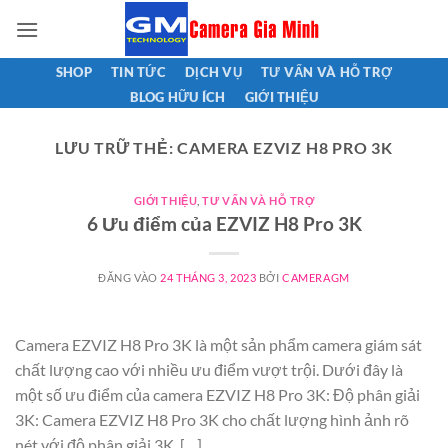
Bỏ
qua
nội
SHOP
TIN TỨC
DỊCH VỤ
TƯ VẤN VÀ HỖ TRỢ
dung
BLOG HỮU ÍCH
GIỚI THIỆU
LƯU TRỮ THẺ:
CAMERA EZVIZ H8 PRO 3K
GIỚI THIỆU
,
TƯ VẤN VÀ HỖ TRỢ
6 Ưu điểm của EZVIZ H8 Pro 3K
ĐĂNG VÀO
24 THÁNG 3, 2023
BỞI
CAMERAGM
Camera EZVIZ H8 Pro 3K là một sản phẩm camera giám sát
chất lượng cao với nhiều ưu điểm vượt trội. Dưới đây là
một số ưu điểm của camera EZVIZ H8 Pro 3K: Độ phân giải
3K: Camera EZVIZ H8 Pro 3K cho chất lượng hình ảnh rõ
nét với độ phân giải 3K, […]