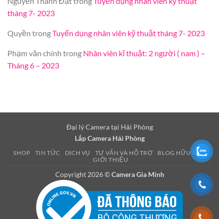
Nguyễn Thành Đạt
trong
Tuyển dụng nhân viên kỹ thuật
tháng 7- 2023
Quyền
trong
Tuyển dụng nhân viên kỹ thuật tháng 7- 2023
Phạm văn chính
trong
Nhân viên kĩ thuật: 2 người ( nam ) –
Tháng 6 – 2023
Đại lý Camera tại Hải Phòng
Lắp Camera Hải Phòng
SHOP
TIN TỨC
DỊCH VỤ
TƯ VẤN VÀ HỖ TRỢ
BLOG HỮU ÍCH
GIỚI THIỆU
Copyright 2026 ©
Camera Gia Minh