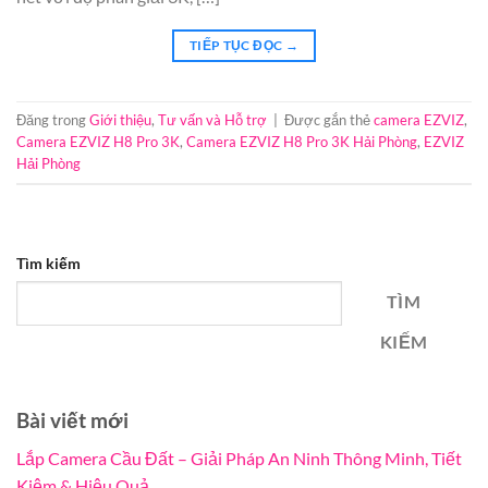
TIẾP TỤC ĐỌC
→
Đăng trong
Giới thiệu
,
Tư vấn và Hỗ trợ
|
Được gắn thẻ
camera EZVIZ
,
Camera EZVIZ H8 Pro 3K
,
Camera EZVIZ H8 Pro 3K Hải Phòng
,
EZVIZ
Hải Phòng
Tìm kiếm
TÌM
KIẾM
Bài viết mới
Lắp Camera Cầu Đất – Giải Pháp An Ninh Thông Minh, Tiết
Kiệm & Hiệu Quả