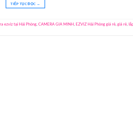
TIẾP TỤC ĐỌC
→
a ezviz tại Hải Phòng
,
CAMERA GIA MINH
,
EZVIZ Hải Phòng giá rẻ
,
giá rẻ
,
lắ