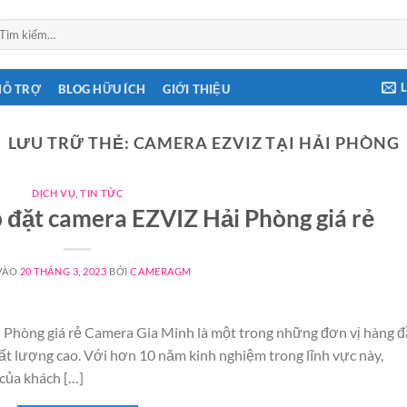
ìm
ếm:
HỖ TRỢ
BLOG HỮU ÍCH
GIỚI THIỆU
LƯU TRỮ THẺ:
CAMERA EZVIZ TẠI HẢI PHÒNG
DỊCH VỤ
,
TIN TỨC
 đặt camera EZVIZ Hải Phòng giá rẻ
VÀO
20 THÁNG 3, 2023
BỞI
CAMERAGM
 Phòng giá rẻ Camera Gia Minh là một trong những đơn vị hàng 
hất lượng cao. Với hơn 10 năm kinh nghiệm trong lĩnh vực này,
của khách […]