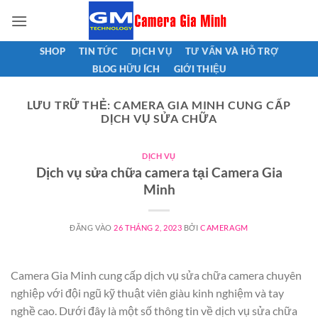
Bỏ
qua
nội
SHOP
TIN TỨC
DỊCH VỤ
TƯ VẤN VÀ HỖ TRỢ
dung
BLOG HỮU ÍCH
GIỚI THIỆU
LƯU TRỮ THẺ:
CAMERA GIA MINH CUNG CẤP
DỊCH VỤ SỬA CHỮA
DỊCH VỤ
Dịch vụ sửa chữa camera tại Camera Gia
Minh
ĐĂNG VÀO
26 THÁNG 2, 2023
BỞI
CAMERAGM
Camera Gia Minh cung cấp dịch vụ sửa chữa camera chuyên
nghiệp với đội ngũ kỹ thuật viên giàu kinh nghiệm và tay
nghề cao. Dưới đây là một số thông tin về dịch vụ sửa chữa