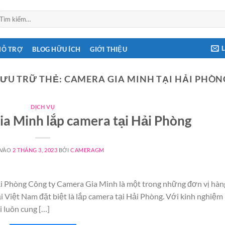
ìm
ếm:
HỖ TRỢ
BLOG HỮU ÍCH
GIỚI THIỆU
LƯU TRỮ THẺ:
CAMERA GIA MINH TẠI HẢI PHÒN
DỊCH VỤ
a Minh lắp camera tại Hải Phòng
 VÀO
2 THÁNG 3, 2023
BỞI
CAMERAGM
i Phòng Công ty Camera Gia Minh là một trong những đơn vị hàn
ại Việt Nam đặt biệt là lắp camera tại Hải Phòng. Với kinh nghiệm
 luôn cung […]