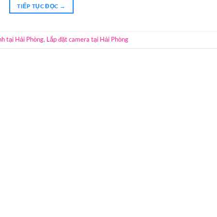
TIẾP TỤC ĐỌC
→
h tại Hải Phòng
,
Lắp đặt camera tại Hải Phòng