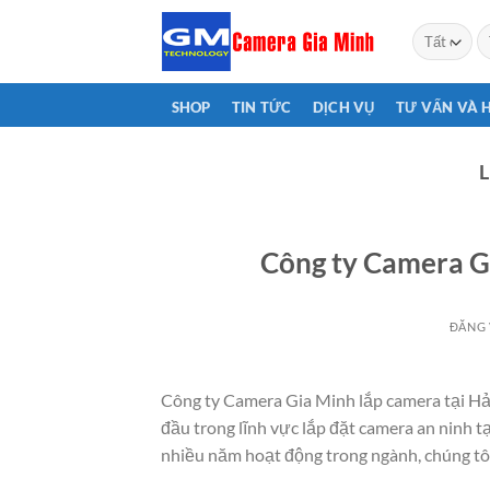
Bỏ
T
qua
ki
nội
dung
SHOP
TIN TỨC
DỊCH VỤ
TƯ VẤN VÀ 
Công ty Camera Gi
ĐĂNG
Công ty Camera Gia Minh lắp camera tại Hả
đầu trong lĩnh vực lắp đặt camera an ninh t
nhiều năm hoạt động trong ngành, chúng tôi