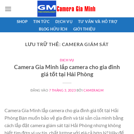
Bỏ
qua
nội
SHOP
TIN TỨC
DỊCH VỤ
TƯ VẤN VÀ HỖ TRỢ
dung
BLOG HỮU ÍCH
GIỚI THIỆU
LƯU TRỮ THẺ:
CAMERA GIÁM SÁT
DỊCH VỤ
Camera Gia Minh lắp camera cho gia đình
giá tốt tại Hải Phòng
ĐĂNG VÀO
7 THÁNG 3, 2023
BỞI
CAMERAGM
Camera Gia Minh lắp camera cho gia đình giá tốt tại Hải
Phòng Bạn muốn bảo vệ gia đình và tài sản của mình bằng
cách lắp đặt camera giám sát tại Hải Phòng nhưng không
biết tìm đơn vị uy tín, chất lượng với giá cả hợp lý? Hãy để