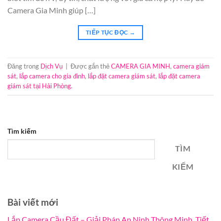
Camera Gia Minh giúp […]
TIẾP TỤC ĐỌC
→
Đăng trong
Dịch Vụ
|
Được gắn thẻ
CAMERA GIA MINH
,
camera giám
sát
,
lắp camera cho gia đình
,
lắp đặt camera giám sát
,
lắp đặt camera
giám sát tại Hải Phòng.
Tìm kiếm
TÌM
KIẾM
Bài viết mới
Lắp Camera Cầu Đất – Giải Pháp An Ninh Thông Minh, Tiết