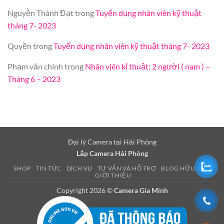
Nguyễn Thành Đạt
trong
Tuyển dụng nhân viên kỹ thuật
tháng 7- 2023
Quyền
trong
Tuyển dụng nhân viên kỹ thuật tháng 7- 2023
Phạm văn chính
trong
Nhân viên kĩ thuật: 2 người ( nam ) –
Tháng 6 – 2023
Đại lý Camera tại Hải Phòng
Lắp Camera Hải Phòng
SHOP
TIN TỨC
DỊCH VỤ
TƯ VẤN VÀ HỖ TRỢ
BLOG HỮU ÍCH
GIỚI THIỆU
Copyright 2026 ©
Camera Gia Minh