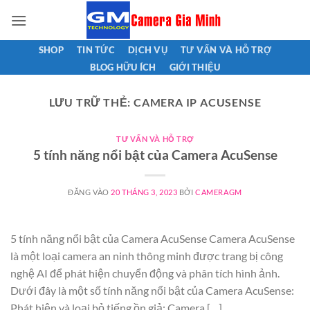
Bỏ
qua
nội
SHOP
TIN TỨC
DỊCH VỤ
TƯ VẤN VÀ HỖ TRỢ
dung
BLOG HỮU ÍCH
GIỚI THIỆU
LƯU TRỮ THẺ:
CAMERA IP ACUSENSE
TƯ VẤN VÀ HỖ TRỢ
5 tính năng nổi bật của Camera AcuSense
ĐĂNG VÀO
20 THÁNG 3, 2023
BỞI
CAMERAGM
5 tính năng nổi bật của Camera AcuSense Camera AcuSense
là một loại camera an ninh thông minh được trang bị công
nghệ AI để phát hiện chuyển động và phân tích hình ảnh.
Dưới đây là một số tính năng nổi bật của Camera AcuSense:
Phát hiện và loại bỏ tiếng ồn giả: Camera […]