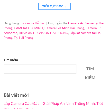
TIẾP TỤC ĐỌC
→
Đăng trong
Tư vấn và Hỗ trợ
|
Được gắn thẻ
Camera AcuSense tại Hải
Phòng
,
CAMERA GIA MINH
,
Camera Gia Minh Hải Phòng
,
Camera IP
AcuSense
,
Hikvision
,
HIKVISION HAI PHONG
,
Lắp đặt camera tại Hải
Phòng
,
Tại Hải Phòng
Tìm kiếm
TÌM
KIẾM
Bài viết mới
Lắp Camera Cầu Đất – Giải Pháp An Ninh Thông Minh, Tiết