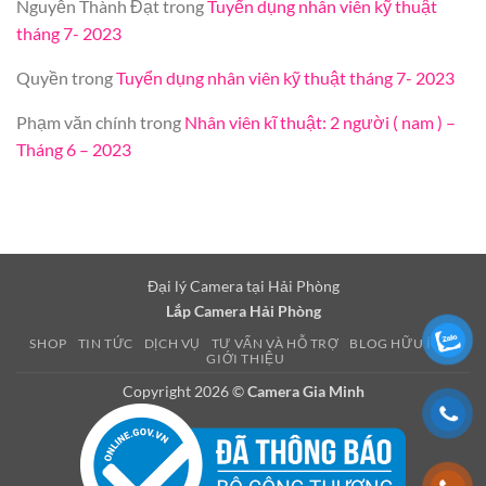
Nguyễn Thành Đạt
trong
Tuyển dụng nhân viên kỹ thuật
tháng 7- 2023
Quyền
trong
Tuyển dụng nhân viên kỹ thuật tháng 7- 2023
Phạm văn chính
trong
Nhân viên kĩ thuật: 2 người ( nam ) –
Tháng 6 – 2023
Đại lý Camera tại Hải Phòng
Lắp Camera Hải Phòng
SHOP
TIN TỨC
DỊCH VỤ
TƯ VẤN VÀ HỖ TRỢ
BLOG HỮU ÍCH
GIỚI THIỆU
Copyright 2026 ©
Camera Gia Minh