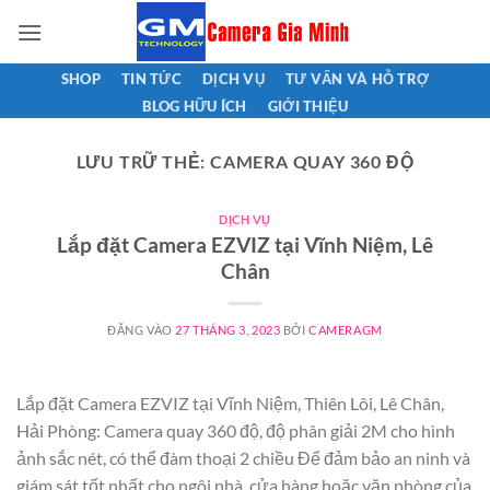
Bỏ
qua
nội
SHOP
TIN TỨC
DỊCH VỤ
TƯ VẤN VÀ HỖ TRỢ
dung
BLOG HỮU ÍCH
GIỚI THIỆU
LƯU TRỮ THẺ:
CAMERA QUAY 360 ĐỘ
DỊCH VỤ
Lắp đặt Camera EZVIZ tại Vĩnh Niệm, Lê
Chân
ĐĂNG VÀO
27 THÁNG 3, 2023
BỞI
CAMERAGM
Lắp đặt Camera EZVIZ tại Vĩnh Niệm, Thiên Lôi, Lê Chân,
Hải Phòng: Camera quay 360 độ, độ phân giải 2M cho hình
ảnh sắc nét, có thể đàm thoại 2 chiều Để đảm bảo an ninh và
giám sát tốt nhất cho ngôi nhà, cửa hàng hoặc văn phòng của