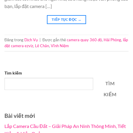
bạn, lắp đặt camera […]
TIẾP TỤC ĐỌC
→
Đăng trong
Dịch Vụ
|
Được gắn thẻ
camera quay 360 độ
,
Hải Phòng
,
lắp
đặt camera ezviz
,
Lê Chân
,
Vĩnh Niệm
Tìm kiếm
TÌM
KIẾM
Bài viết mới
Lắp Camera Cầu Đất – Giải Pháp An Ninh Thông Minh, Tiết