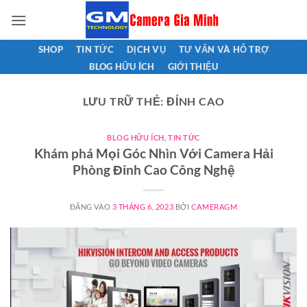
Bỏ
qua
nội
SHOP
TIN TỨC
DỊCH VỤ
TƯ VẤN VÀ HỖ TRỢ
dung
BLOG HỮU ÍCH
GIỚI THIỆU
LƯU TRỮ THẺ:
ĐỈNH CAO
BLOG HỮU ÍCH
,
TIN TỨC
Khám phá Mọi Góc Nhìn Với Camera Hải
Phòng Đỉnh Cao Công Nghệ
ĐĂNG VÀO
3 THÁNG 6, 2023
BỞI
CAMERAGM