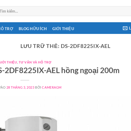
ìm
ếm:
HỖ TRỢ
BLOG HỮU ÍCH
GIỚI THIỆU
LƯU TRỮ THẺ:
DS-2DF8225IX-AEL
GIỚI THIỆU
,
TƯ VẤN VÀ HỖ TRỢ
S-2DF8225IX-AEL hồng ngoại 200m
VÀO
28 THÁNG 3, 2023
BỞI
CAMERAGM