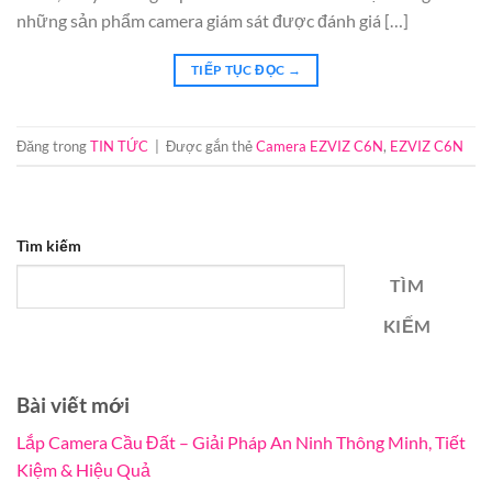
những sản phẩm camera giám sát được đánh giá […]
TIẾP TỤC ĐỌC
→
Đăng trong
TIN TỨC
|
Được gắn thẻ
Camera EZVIZ C6N
,
EZVIZ C6N
Tìm kiếm
TÌM
KIẾM
Bài viết mới
Lắp Camera Cầu Đất – Giải Pháp An Ninh Thông Minh, Tiết
Kiệm & Hiệu Quả