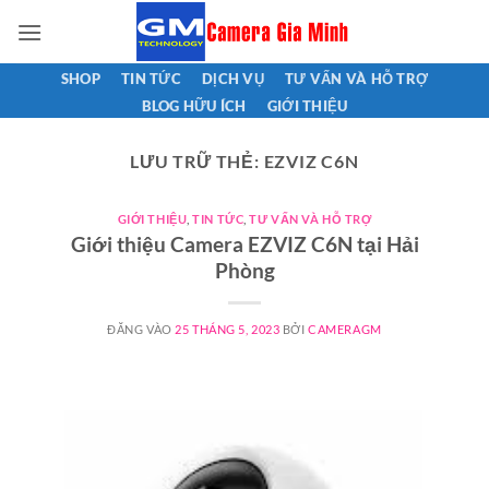
Bỏ
qua
nội
SHOP
TIN TỨC
DỊCH VỤ
TƯ VẤN VÀ HỖ TRỢ
dung
BLOG HỮU ÍCH
GIỚI THIỆU
LƯU TRỮ THẺ:
EZVIZ C6N
GIỚI THIỆU
,
TIN TỨC
,
TƯ VẤN VÀ HỖ TRỢ
Giới thiệu Camera EZVIZ C6N tại Hải
Phòng
ĐĂNG VÀO
25 THÁNG 5, 2023
BỞI
CAMERAGM