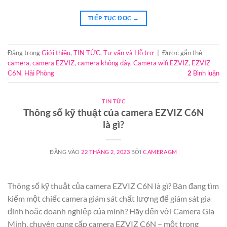
TIẾP TỤC ĐỌC
→
Đăng trong
Giới thiệu
,
TIN TỨC
,
Tư vấn và Hỗ trợ
|
Được gắn thẻ
camera
,
camera EZVIZ
,
camera không dây
,
Camera wifi EZVIZ
,
EZVIZ
C6N
,
Hải Phòng
2
Bình luận
TIN TỨC
Thông số kỹ thuật của camera EZVIZ C6N
là gì?
ĐĂNG VÀO
22 THÁNG 2, 2023
BỞI
CAMERAGM
Thông số kỹ thuật của camera EZVIZ C6N là gì? Bạn đang tìm
kiếm một chiếc camera giám sát chất lượng để giám sát gia
đình hoặc doanh nghiệp của mình? Hãy đến với Camera Gia
Minh, chuyên cung cấp camera EZVIZ C6N – một trong