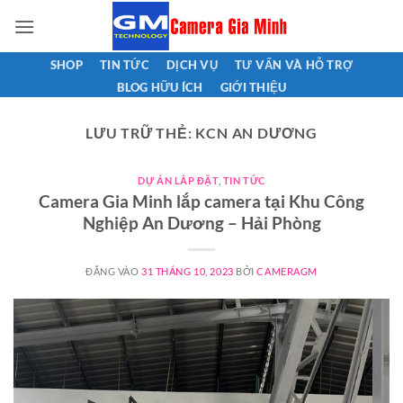
Bỏ
qua
nội
SHOP
TIN TỨC
DỊCH VỤ
TƯ VẤN VÀ HỖ TRỢ
dung
BLOG HỮU ÍCH
GIỚI THIỆU
LƯU TRỮ THẺ:
KCN AN DƯƠNG
DỰ ÁN LẮP ĐẶT
,
TIN TỨC
Camera Gia Minh lắp camera tại Khu Công
Nghiệp An Dương – Hải Phòng
ĐĂNG VÀO
31 THÁNG 10, 2023
BỞI
CAMERAGM