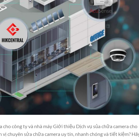
cho công ty và nhà máy Giới thiệu Dịch vụ sủa chữa camera cho
n vị chuyên sửa chữa camera uy tín, nhanh chóng và tiết kiệm? Hã