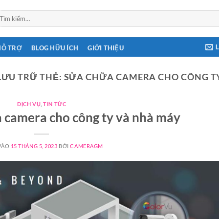
ìm
ếm:
HỖ TRỢ
BLOG HỮU ÍCH
GIỚI THIỆU
LƯU TRỮ THẺ:
SỬA CHỮA CAMERA CHO CÔNG T
DỊCH VỤ
,
TIN TỨC
̃a camera cho công ty và nhà máy
VÀO
15 THÁNG 5, 2023
BỞI
CAMERAGM