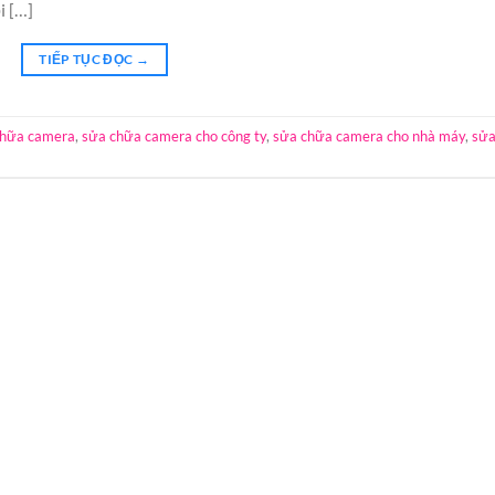
i […]
TIẾP TỤC ĐỌC
→
chữa camera
,
sửa chữa camera cho công ty
,
sửa chữa camera cho nhà máy
,
sử