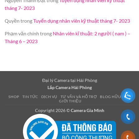
Nguyễn Thành Đạt
trong
Tuyển dụng nhân viên kỹ thuật
tháng 7- 2023
Quyền
trong
Tuyển dụng nhân viên kỹ thuật tháng 7- 2023
Phạm văn chính
trong
Nhân viên kĩ thuật: 2 người ( nam ) –
Tháng 6 – 2023
Đại lý Camera tại Hải Phòng
Lắp Camera Hải Phòng
SHOP
TIN TỨC
DỊCH VỤ
TƯ VẤN VÀ HỖ TRỢ
BLOG HỮU ÍCH
GIỚI THIỆU
Copyright 2026 ©
Camera Gia Minh