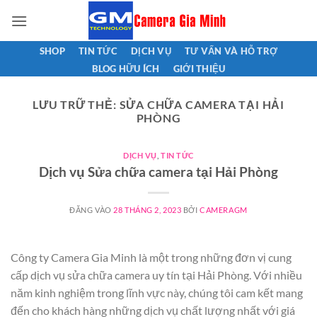
Bỏ
qua
nội
SHOP
TIN TỨC
DỊCH VỤ
TƯ VẤN VÀ HỖ TRỢ
dung
BLOG HỮU ÍCH
GIỚI THIỆU
LƯU TRỮ THẺ:
SỬA CHỮA CAMERA TẠI HẢI
PHÒNG
DỊCH VỤ
,
TIN TỨC
Dịch vụ Sửa chữa camera tại Hải Phòng
ĐĂNG VÀO
28 THÁNG 2, 2023
BỞI
CAMERAGM
Công ty Camera Gia Minh là một trong những đơn vị cung
cấp dịch vụ sửa chữa camera uy tín tại Hải Phòng. Với nhiều
năm kinh nghiệm trong lĩnh vực này, chúng tôi cam kết mang
đến cho khách hàng những dịch vụ chất lượng nhất với giá