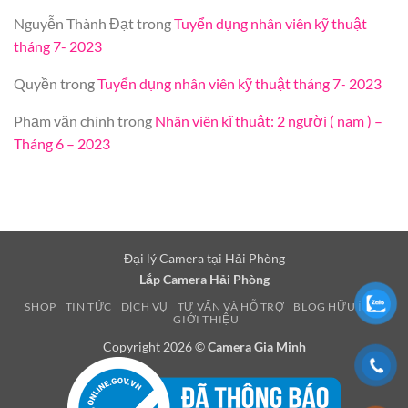
Nguyễn Thành Đạt
trong
Tuyển dụng nhân viên kỹ thuật
tháng 7- 2023
Quyền
trong
Tuyển dụng nhân viên kỹ thuật tháng 7- 2023
Phạm văn chính
trong
Nhân viên kĩ thuật: 2 người ( nam ) –
Tháng 6 – 2023
Đại lý Camera tại Hải Phòng
Lắp Camera Hải Phòng
SHOP
TIN TỨC
DỊCH VỤ
TƯ VẤN VÀ HỖ TRỢ
BLOG HỮU ÍCH
GIỚI THIỆU
Copyright 2026 ©
Camera Gia Minh