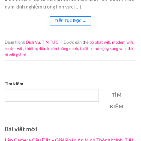
năm kinh nghiệm trong lĩnh vực […]
TIẾP TỤC ĐỌC
→
Đăng trong
Dịch Vụ
,
TIN TỨC
|
Được gắn thẻ
bộ phát wifi
,
modem wifi
,
router wifi
,
thiết bị điều khiển thông minh
,
thiết bị mở rộng sóng wifi
,
thiết
bị wifi giá rẻ
Tìm kiếm
TÌM
KIẾM
Bài viết mới
Lắp Camera Cầu Đất – Giải Pháp An Ninh Thông Minh, Tiết