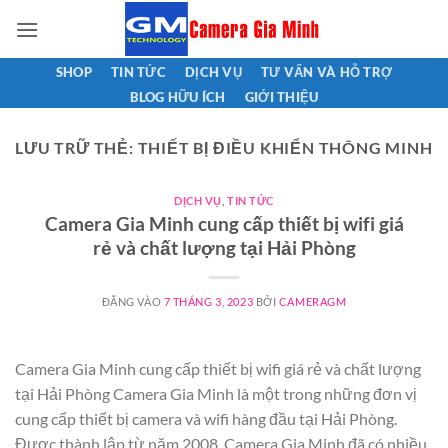
Bỏ
qua
nội
SHOP
TIN TỨC
DỊCH VỤ
TƯ VẤN VÀ HỖ TRỢ
dung
BLOG HỮU ÍCH
GIỚI THIỆU
LƯU TRỮ THẺ:
THIẾT BỊ ĐIỀU KHIỂN THÔNG MINH
DỊCH VỤ
,
TIN TỨC
Camera Gia Minh cung cấp thiết bị wifi giá
rẻ và chất lượng tại Hải Phòng
ĐĂNG VÀO
7 THÁNG 3, 2023
BỞI
CAMERAGM
Camera Gia Minh cung cấp thiết bị wifi giá rẻ và chất lượng
tại Hải Phòng Camera Gia Minh là một trong những đơn vị
cung cấp thiết bị camera và wifi hàng đầu tại Hải Phòng.
Được thành lập từ năm 2008, Camera Gia Minh đã có nhiều