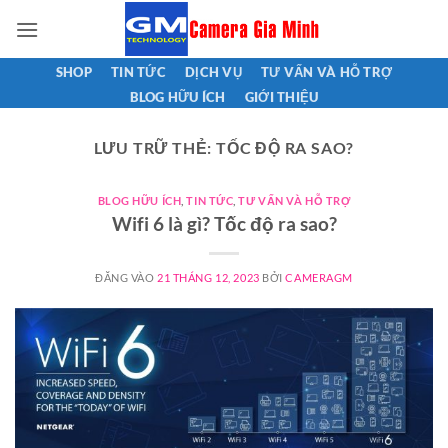
Bỏ
qua
nội
SHOP
TIN TỨC
DỊCH VỤ
TƯ VẤN VÀ HỖ TRỢ
dung
BLOG HỮU ÍCH
GIỚI THIỆU
LƯU TRỮ THẺ:
TỐC ĐỘ RA SAO?
BLOG HỮU ÍCH
,
TIN TỨC
,
TƯ VẤN VÀ HỖ TRỢ
Wifi 6 là gì? Tốc độ ra sao?
ĐĂNG VÀO
21 THÁNG 12, 2023
BỞI
CAMERAGM