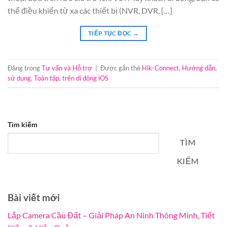
thể điều khiển từ xa các thiết bị (NVR, DVR, […]
TIẾP TỤC ĐỌC
→
Đăng trong
Tư vấn và Hỗ trợ
|
Được gắn thẻ
Hik-Connect
,
Hướng dẫn
,
sử dụng
,
Toàn tập
,
trên di động iOS
Tìm kiếm
TÌM
KIẾM
Bài viết mới
Lắp Camera Cầu Đất – Giải Pháp An Ninh Thông Minh, Tiết