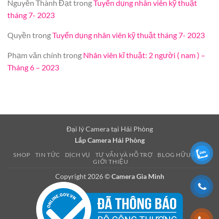
Nguyễn Thành Đạt
trong
Tuyển dụng nhân viên kỹ thuật
tháng 7- 2023
Quyền
trong
Tuyển dụng nhân viên kỹ thuật tháng 7- 2023
Phạm văn chính
trong
Nhân viên kĩ thuật: 2 người ( nam ) –
Tháng 6 – 2023
Đại lý Camera tại Hải Phòng
Lắp Camera Hải Phòng
SHOP
TIN TỨC
DỊCH VỤ
TƯ VẤN VÀ HỖ TRỢ
BLOG HỮU ÍCH
GIỚI THIỆU
Copyright 2026 ©
Camera Gia Minh