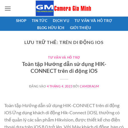
Bỏ
qua
nội
SHOP
TIN TỨC
DỊCH VỤ
TƯ VẤN VÀ HỖ TRỢ
dung
BLOG HỮU ÍCH
GIỚI THIỆU
LƯU TRỮ THẺ:
TRÊN DI ĐỘNG IOS
TƯ VẤN VÀ HỖ TRỢ
Toàn tập Hướng dẫn sử dụng HIK-
CONNECT trên di động iOS
ĐĂNG VÀO
4 THÁNG 4, 2023
BỞI
CAMERAGM
Toàn tập Hướng dẫn sử dụng HIK-CONNECT trên di động
iOS Ứng dụng khách di động Hik-Connect (iOS), thường có
thể quản lý các sản phẩm Hikvision, được thiết kế cho điện
thoại dựa trên iOS 8.0 trở lên. Với Máy khách di động, bạn có