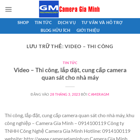
Bỏ
qua
nội
SHOP
TIN TỨC
DỊCH VỤ
TƯ VẤN VÀ HỖ TRỢ
dung
BLOG HỮU ÍCH
GIỚI THIỆU
LƯU TRỮ THẺ:
VIDEO – THI CÔNG
TIN TỨC
Video – Thi công, lắp đặt, cung cấp camera
quan sát cho nhà máy
ĐĂNG VÀO
28 THÁNG 3, 2023
BỞI
CAMERAGM
Thi công, lắp đặt, cung cấp camera quan sát cho nhà máy, khu
công nghiệp – Camera Gia Minh – 0914100119 Công ty
TNHH Công Nghệ Camera Gia Minh Hotline: 0914100119
website: http://www.cameragiaminh.vn Camera Gia Minh