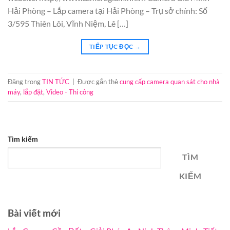
Hải Phòng – Lắp camera tại Hải Phòng – Trụ sở chính: Số
3/595 Thiên Lôi, Vĩnh Niệm, Lê […]
TIẾP TỤC ĐỌC
→
Đăng trong
TIN TỨC
|
Được gắn thẻ
cung cấp camera quan sát cho nhà
máy
,
lắp đặt
,
Video - Thi công
Tìm kiếm
TÌM
KIẾM
Bài viết mới