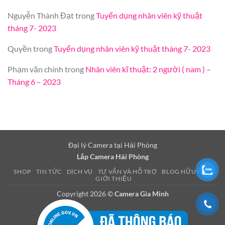
Nguyễn Thành Đạt
trong
Tuyển dụng nhân viên kỹ thuật
tháng 7- 2023
Quyền
trong
Tuyển dụng nhân viên kỹ thuật tháng 7- 2023
Phạm văn chính
trong
Nhân viên kĩ thuật: 2 người ( nam ) –
Tháng 6 – 2023
Đại lý Camera tại Hải Phòng
Lắp Camera Hải Phòng
SHOP
TIN TỨC
DỊCH VỤ
TƯ VẤN VÀ HỖ TRỢ
BLOG HỮU ÍCH
GIỚI THIỆU
Copyright 2026 ©
Camera Gia Minh