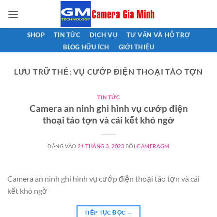
Bỏ
qua
nội
SHOP
TIN TỨC
DỊCH VỤ
TƯ VẤN VÀ HỖ TRỢ
dung
BLOG HỮU ÍCH
GIỚI THIỆU
LƯU TRỮ THẺ:
VỤ CƯỚP ĐIỆN THOẠI TÁO TỢN
TIN TỨC
Camera an ninh ghi hình vụ cướp điện
thoại táo tợn và cái kết khó ngờ
ĐĂNG VÀO
21 THÁNG 3, 2023
BỞI
CAMERAGM
Camera an ninh ghi hình vụ cướp điện thoại táo tợn và cái
kết khó ngờ
TIẾP TỤC ĐỌC
→