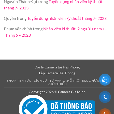
Nguyễn Thành Đạt
trong
Tuyển dụng nhân viên kỹ thuật
tháng 7- 2023
Quyền
trong
Tuyển dụng nhân viên kỹ thuật tháng 7- 2023
Phạm văn chính
trong
Nhân viên kĩ thuật: 2 người ( nam ) –
Tháng 6 – 2023
Đại lý Camera tại Hải Phòng
Lắp Camera Hải Phòng
SHOP
TIN TỨC
DỊCH VỤ
TƯ VẤN VÀ HỖ TRỢ
BLOG HỮU ÍCH
GIỚI THIỆU
Copyright 2026 ©
Camera Gia Minh