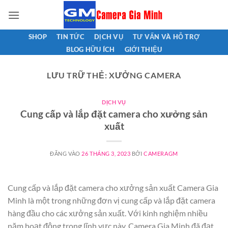
Bỏ
qua
nội
SHOP
TIN TỨC
DỊCH VỤ
TƯ VẤN VÀ HỖ TRỢ
dung
BLOG HỮU ÍCH
GIỚI THIỆU
LƯU TRỮ THẺ:
XƯỞNG CAMERA
DỊCH VỤ
Cung cấp và lắp đặt camera cho xưởng sản
xuất
ĐĂNG VÀO
26 THÁNG 3, 2023
BỞI
CAMERAGM
Cung cấp và lắp đặt camera cho xưởng sản xuất Camera Gia
Minh là một trong những đơn vị cung cấp và lắp đặt camera
hàng đầu cho các xưởng sản xuất. Với kinh nghiệm nhiều
năm hoạt động trong lĩnh vực này, Camera Gia Minh đã đạt