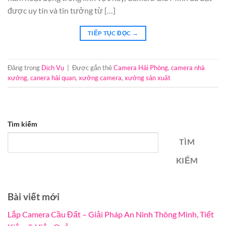
được uy tín và tin tưởng từ […]
TIẾP TỤC ĐỌC
→
Đăng trong
Dịch Vụ
|
Được gắn thẻ
Camera Hải Phòng
,
camera nhà
xưởng
,
canera hải quan
,
xưởng camera
,
xưởng sản xuât
Tìm kiếm
TÌM
KIẾM
Bài viết mới
Lắp Camera Cầu Đất – Giải Pháp An Ninh Thông Minh, Tiết