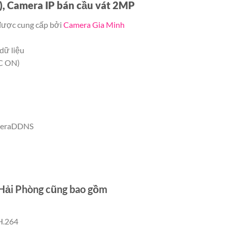
 Camera IP bán cầu vát 2MP
ược cung cấp bởi
Camera Gia Minh
 dữ liệu
GC ON)
ameraDDNS
Hải Phòng cũng bao gồm
H.264