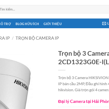
ìm
ếm:
HỖ TRỢ
BLOG HỮU ÍCH
GIỚI THIỆU
A IP
/
TRỌN BỘ CAMERA IP
Trọn bộ 3 Camer
2CD1323G0E-I(L)
Trọn bộ 3 Camera HIKSIVION
IP bán cầu 2MP, Đầu ghi hình 
hikvision. Giá trọn gói 4 camer
Đại lý Camera tại Hải Phò