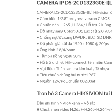
CAMERA IP DS-2CD1323G0E-I(L),
CAMERA DS-2CD1323G0E-I(L) Hikvision đ
• Cảm biến 1/2.8″ progressive scan CMOS
• Chuẩn nén H.265 , H.264 / Hỗ trợ 2 luồng
• Độ nhạy sáng Color: 0.01 Lux @ (F2.0, A
• Chống ngược sáng DWDR , BLC , 3D DNR
• Độ phân giải tối đa 1920 x 1080 @ 20fps
• Ống kính 2.8/4/6mm
• Tầm xa hồng ngoại 30m
• Hỗ trợ dịch vụ Hik-connect, tên miền C
• Vật liệu : Thân camera kim loại , đế nhựa
• Tiêu chuẩn chống bụi nước IP67
• Nguồn 12V/PoE chuẩn 802.03af
Trọn bộ 3 Camera HIKSIVION tại 
Đầu ghi hình NVR 4 kênh – Vỏ sắt
■ Chuẩn nén video H.265+/H.265/H.264+/