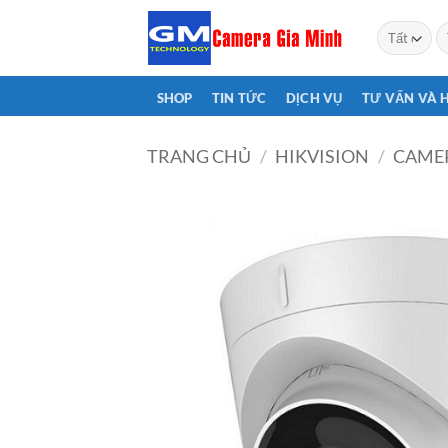
Bỏ
T
qua
ki
nội
dung
SHOP
TIN TỨC
DỊCH VỤ
TƯ VẤN VÀ 
TRANG CHỦ
/
HIKVISION
/
CAMER