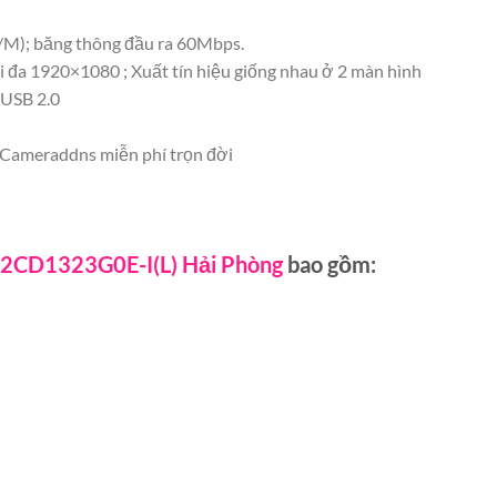
M); băng thông đầu ra 60Mbps.
i đa 1920×1080 ; Xuất tín hiệu giống nhau ở 2 màn hình
 USB 2.0
n Cameraddns miễn phí trọn đời
-2CD1323G0E-I(L) Hải Phòng
bao gồm: