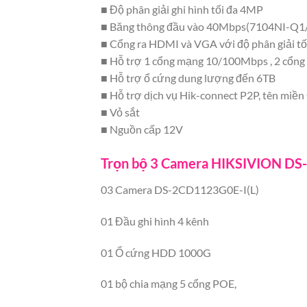
■ Độ phân giải ghi hình tối đa 4MP
■ Băng thông đầu vào 40Mbps(7104NI-Q1/
■ Cổng ra HDMI và VGA với độ phân giải tố
■ Hỗ trợ 1 cổng mạng 10/100Mbps , 2 cổng
■ Hỗ trợ ổ cứng dung lượng đến 6TB
■ Hỗ trợ dịch vụ Hik-connect P2P, tên miề
■ Vỏ sắt
■ Nguồn cấp 12V
Trọn bộ 3 Camera HIKSIVION DS
03 Camera DS-2CD1123G0E-I(L)
01 Đầu ghi hình 4 kênh
01 Ổ cứng HDD 1000G
01 bộ chia mạng 5 cổng POE,