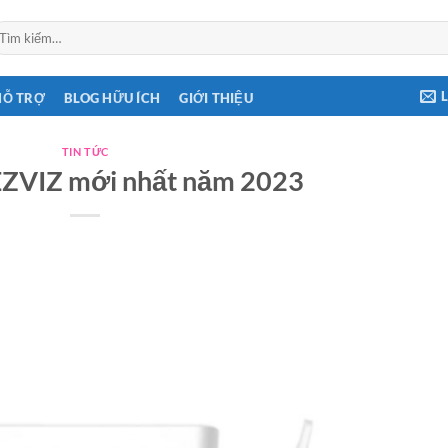
ìm
ếm:
HỖ TRỢ
BLOG HỮU ÍCH
GIỚI THIỆU
TIN TỨC
EZVIZ mới nhất năm 2023