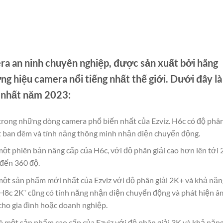
ra an ninh chuyên nghiệp, được sản xuất bởi hãng
g hiệu camera nổi tiếng nhất thế giới. Dưới đây là
i nhất năm 2023:
trong những dòng camera phổ biến nhất của Ezviz. H6c có độ phâ
át ban đêm và tính năng thông minh nhận diện chuyển động.
ột phiên bản nâng cấp của H6c, với độ phân giải cao hơn lên tới
 đến 360 độ.
một sản phẩm mới nhất của Ezviz với độ phân giải 2K+ và khả năn
 H8c 2K⁺ cũng có tính năng nhận diện chuyển động và phát hiện â
cho gia đình hoặc doanh nghiệp.
à một sản phẩm cao cấp của Ezviz với độ phân giải 3K và khả năn