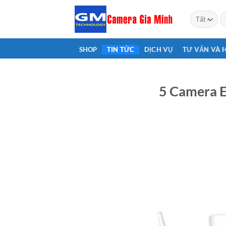
Bỏ
T
qua
ki
nội
dung
SHOP
TIN TỨC
DỊCH VỤ
TƯ VẤN VÀ 
5 Camera 