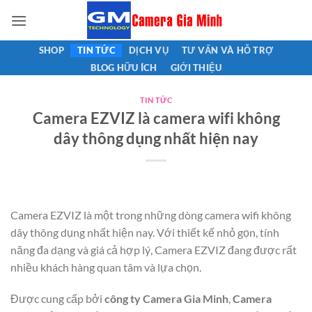
Bỏ
qua
nội
SHOP
TIN TỨC
DỊCH VỤ
TƯ VẤN VÀ HỖ TRỢ
dung
BLOG HỮU ÍCH
GIỚI THIỆU
TIN TỨC
Camera EZVIZ là camera wifi không
dây thông dụng nhất hiện nay
Camera EZVIZ là một trong những dòng camera wifi không
dây thông dụng nhất hiện nay. Với thiết kế nhỏ gọn, tính
năng đa dạng và giá cả hợp lý, Camera EZVIZ đang được rất
nhiều khách hàng quan tâm và lựa chọn.
Được cung cấp bởi
công ty Camera Gia Minh
,
Camera