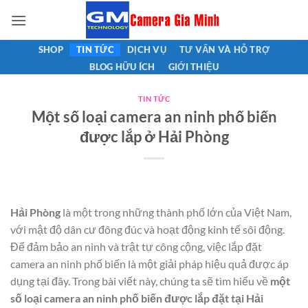
Bỏ
qua
nội
SHOP
TIN TỨC
DỊCH VỤ
TƯ VẤN VÀ HỖ TRỢ
dung
BLOG HỮU ÍCH
GIỚI THIỆU
TIN TỨC
Một số loại camera an ninh phố biến
được lắp ở Hải Phòng
Hải Phòng
là một trong những thành phố lớn của Việt Nam,
với mật độ dân cư đông đúc và hoạt động kinh tế sôi động.
Để đảm bảo an ninh và trật tự công cộng, việc lắp đặt
camera an ninh phố biến là một giải pháp hiệu quả được áp
dụng tại đây. Trong bài viết này, chúng ta sẽ tìm hiểu về
một
số loại camera an ninh phố biến được lắp đặt tại Hải