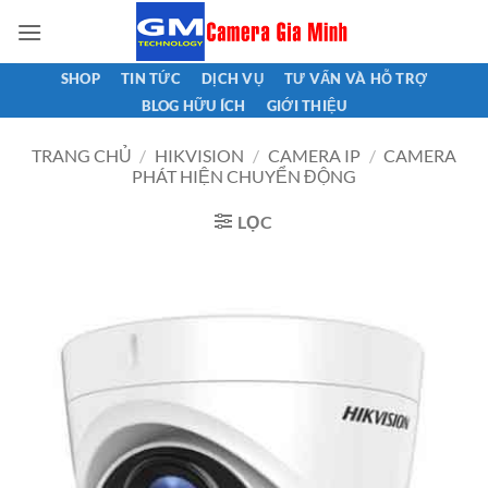
Bỏ
qua
nội
SHOP
TIN TỨC
DỊCH VỤ
TƯ VẤN VÀ HỖ TRỢ
dung
BLOG HỮU ÍCH
GIỚI THIỆU
TRANG CHỦ
/
HIKVISION
/
CAMERA IP
/
CAMERA
PHÁT HIỆN CHUYỂN ĐỘNG
LỌC