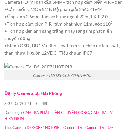
Camera HDTVI bán cầu 5MP – tích hợp cảm biến PIR + đèn
•Cảm biến CMOS 5MP. Độ phân giải 2560×1944.
•Ống kính 3.6mm. Tầm xa hồng ngoại 20m , EXIR 2.0
•Tích hợp cảm biến PIR , tầm phát hiện 11m , góc 110⁰
•Tích hợp đèn ánh sáng trắng, nháy sáng khi phát hiện
chuyển động
•Menu OSD , BLC. Vật liệu : mặt trước + chân đế kim loại ,
thân nhựa. Nguồn 12VDC ; Tiêu chuẩn IP67
Camera TVI DS-2CE71H0T-PIRL
Đại lý Camera tại Hải Phòng
SKU:
DS-2CE71H0T-PIRL
Danh mục:
CAMERA PHÁT HIỆN CHUYỂN ĐỘNG
,
CAMERA TVI
HIKVISION
Thẻ:
Camera DS-2CE71H0T-PIRL
,
Camera TVI
,
Camera TVI DS-