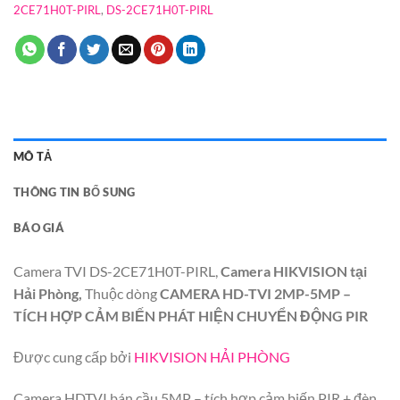
2CE71H0T-PIRL
,
DS-2CE71H0T-PIRL
MÔ TẢ
THÔNG TIN BỔ SUNG
BÁO GIÁ
Camera TVI DS-2CE71H0T-PIRL,
Camera HIKVISION tại
Hải Phòng,
Thuộc dòng
CAMERA HD-TVI 2MP-5MP –
TÍCH HỢP CẢM BIẾN PHÁT HIỆN CHUYỂN ĐỘNG PIR
Được cung cấp bởi
HIKVISION HẢI PHÒNG
Camera HDTVI bán cầu 5MP – tích hợp cảm biến PIR + đèn