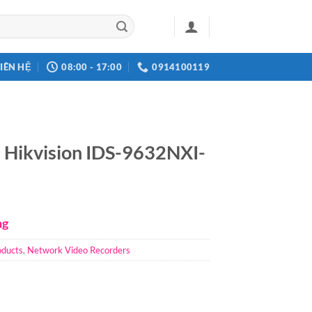
LIÊN HỆ
08:00 - 17:00
0914100119
 Hikvision IDS-9632NXI-
ng
oducts
,
Network Video Recorders