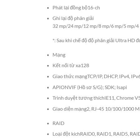
Phát lại đồng bộ
16-ch
Ghi lại độ phân giải
32 mp/24 mp/12 mp/8 mp/6 mp/5 mp/4 mp
*: Sau khi chế độ độ phân giải Ultra HD
Mạng
Kết nối từ xa
128
Giao thức mạng
TCP/IP, DHCP, IPv4, IPv
API
ONVIF (Hồ sơ S/G); SDK; Isapi
Trình duyệt tương thích
IE11, Chrome V57
Giao diện mạng
2, RJ-45 10/100/1000 MB
RAID
Loại đột kích
RAID0, RAID1, RAID5, RAI