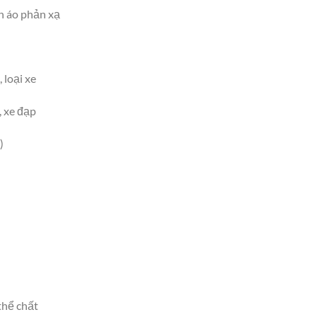
n áo phản xạ
 loại xe
, xe đạp
)
thể chất