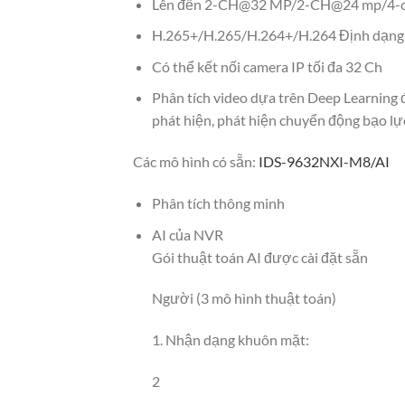
Lên đến 2-CH@32 MP/2-CH@24 mp/4-c
H.265+/H.265/H.264+/H.264 Định dạng
Có thể kết nối camera IP tối đa 32 Ch
Phân tích video dựa trên Deep Learning 
phát hiện, phát hiện chuyển động bạo lực,
Các mô hình có sẵn:
IDS-9632NXI-M8/AI
Phân tích thông minh
AI của NVR
Gói thuật toán AI được cài đặt sẵn
Người (3 mô hình thuật toán)
1. Nhận dạng khuôn mặt:
2