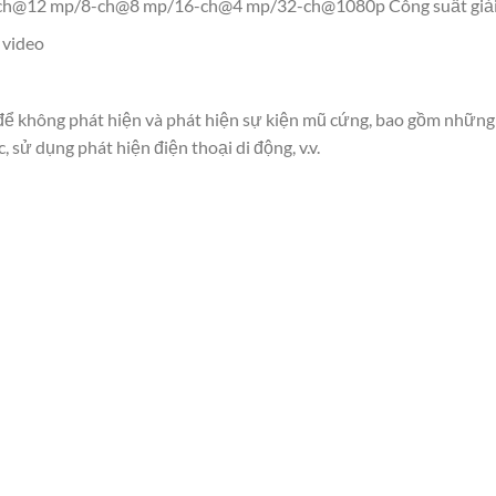
h@12 mp/8-ch@8 mp/16-ch@4 mp/32-ch@1080p Công suất giả
 video
để không phát hiện và phát hiện sự kiện mũ cứng, bao gồm những
 sử dụng phát hiện điện thoại di động, v.v.