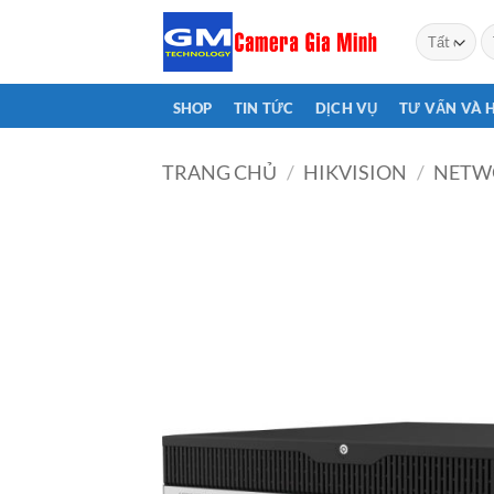
Bỏ
T
qua
ki
nội
dung
SHOP
TIN TỨC
DỊCH VỤ
TƯ VẤN VÀ 
TRANG CHỦ
/
HIKVISION
/
NETW