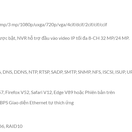
/3 mp/1080p/uxga/720p/vga/4cif/dcif/2cif/cif/ccif
 được bật, NVR hỗ trợ đầu vào video IP tối đa 8-CH 32 MP/24 MP.
6, DNS, DDNS, NTP, RTSP, SADP, SMTP, SNMP, NFS, ISCSI, ISUP, 
, Firefox V52, Safari V12, Edge V89 hoặc Phiên bản trên
PS Giao diện Ethernet tự thích ứng
D6, RAID10