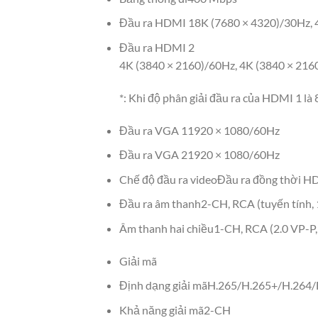
Đầu ra HDMI 1
8K (7680 × 4320)/30Hz, 
Đầu ra HDMI 2
4K (3840 × 2160)/60Hz, 4K (3840 × 216
*: Khi độ phân giải đầu ra của HDMI 1 là 
Đầu ra VGA 1
1920 × 1080/60Hz
Đầu ra VGA 2
1920 × 1080/60Hz
Chế độ đầu ra video
Đầu ra đồng thời 
Đầu ra âm thanh
2-CH, RCA (tuyến tính, 
Âm thanh hai chiều
1-CH, RCA (2.0 VP-P, 
Giải mã
Định dạng giải mã
H.265/H.265+/H.264/
Khả năng giải mã
2-CH