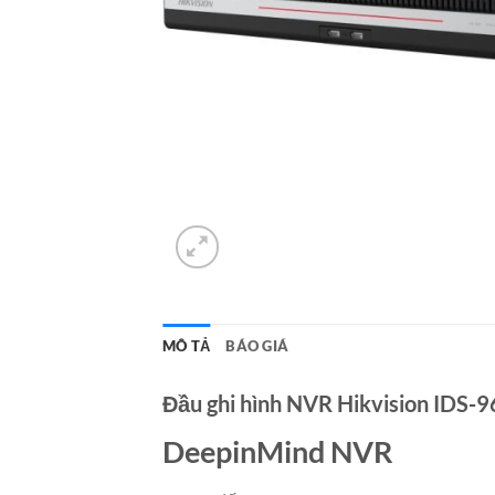
MÔ TẢ
BÁO GIÁ
Đầu ghi hình NVR Hikvision IDS
DeepinMind NVR