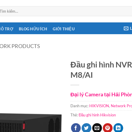
ìm
ếm:
HỖ TRỢ
BLOG HỮU ÍCH
GIỚI THIỆU
ORK PRODUCTS
Đầu ghi hình NVR
M8/AI
Đại lý Camera tại Hải Phò
Danh mục:
HIKVISION
,
Network Pr
Thẻ:
Đầu ghi hình Hikvision