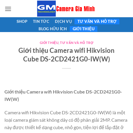
Bỏ
qua
nội
SHOP
TIN TỨC
DỊCH VỤ
TƯ VẤN VÀ HỖ TRỢ
dung
BLOG HỮU ÍCH
GIỚI THIỆU
GIỚI THIỆU
,
TƯ VẤN VÀ HỖ TRỢ
Giới thiệu Camera wifi Hikvision
Cube DS-2CD2421G0-IW(W)
Giới thiệu Camera wifi Hikvision Cube DS-2CD2421G0-
IW(W)
Camera wifi Hikvision Cube DS-2CD2421G0-IW(W) là một
loại camera giám sát không dây có độ phân giải 2MP. Camera
này được thiết kế dạng cube, nhỏ gọn, tiện lợi để lắp đặt ở