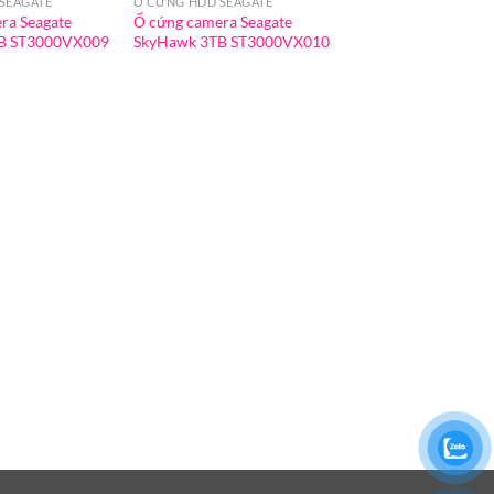
SEAGATE
Ổ CỨNG HDD SEAGATE
ra Seagate
Ổ cứng camera Seagate
B ST3000VX009
SkyHawk 3TB ST3000VX010