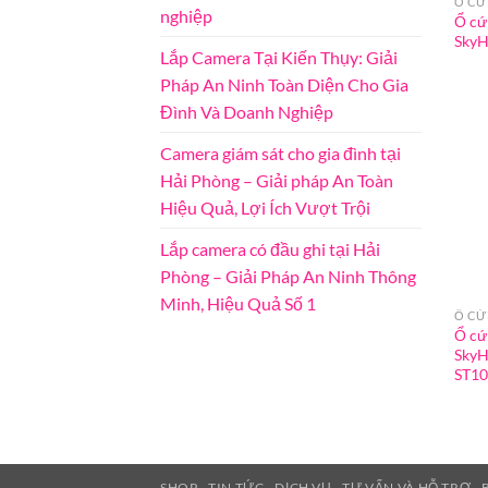
Ổ CỨ
nghiệp
Ổ cứ
SkyH
Lắp Camera Tại Kiến Thụy: Giải
Pháp An Ninh Toàn Diện Cho Gia
Đình Và Doanh Nghiệp
Camera giám sát cho gia đình tại
Hải Phòng – Giải pháp An Toàn
Hiệu Quả, Lợi Ích Vượt Trội
Lắp camera có đầu ghi tại Hải
Phòng – Giải Pháp An Ninh Thông
Minh, Hiệu Quả Số 1
Ổ CỨ
Ổ cứ
SkyH
ST1
SHOP
TIN TỨC
DỊCH VỤ
TƯ VẤN VÀ HỖ TRỢ