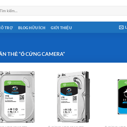
ìm
ếm:
HỖ TRỢ
BLOG HỮU ÍCH
GIỚI THIỆU
N THẺ “Ổ CỨNG CAMERA”