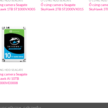
NG HDD SEAGATE
Ổ CỨNG HDD SEAGATE
Ổ CỨNG HDD 
ng camera Seagate
Ổ cứng camera Seagate
Ổ cứng came
awk 1TB ST1000VX005
SkyHawk 2TB ST2000VX015
SkyHawk 3T
NG HDD SEAGATE
ng camera Seagate
awk AI 10TB
0000VE0008
BLOG HỮU ÍCH
GIỚI THIỆU