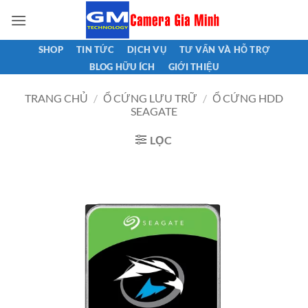
Bỏ
qua
nội
SHOP
TIN TỨC
DỊCH VỤ
TƯ VẤN VÀ HỖ TRỢ
dung
BLOG HỮU ÍCH
GIỚI THIỆU
TRANG CHỦ
/
Ổ CỨNG LƯU TRỮ
/
Ổ CỨNG HDD
SEAGATE
LỌC