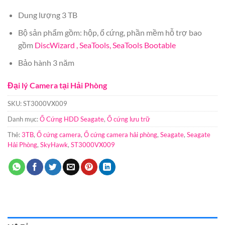
Dung lượng 3 TB
Bộ sản phẩm gồm: hộp, ổ cứng, phần mềm hỗ trợ bao
gồm
DiscWizard ,
SeaTools,
SeaTools Bootable
Bảo hành 3 năm
Đại lý Camera tại Hải Phòng
SKU:
ST3000VX009
Danh mục:
Ổ Cứng HDD Seagate
,
Ổ cứng lưu trữ
Thẻ:
3TB
,
Ổ cứng camera
,
Ổ cứng camera hải phòng
,
Seagate
,
Seagate
Hải Phòng
,
SkyHawk
,
ST3000VX009