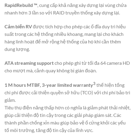
RapidRebuild ™
, cung cấp khả năng xây dựng lại vùng chứa
nhanh hơn 3 lần so với RAID truyền thống xây dựng lại.
Cảm biến RV
được tích hợp cho phép các ổ đĩa duy trì hiệu
suất trong các hệ thống nhiều khoang, mang lại cho khách
hàng linh hoạt để mở rộng hệ thống của họ khi cần thêm
dung lượng.
ATA streaming support
cho phép ghi từ tối đa 64 camera HD
cho mượt mà, cảnh quay không bị gián đoạn.
3
1 M hours MTBF, 3-year limited warranty
thể hiện tổng
chi phí được cải thiện quyền sở hữu (TCO) với chi phí bảo trì
giảm.
Tiêu thụ điện năng thấp hơn có nghĩa là giảm phát thải nhiệt,
giúp cải thiện độ tin cậy trong các giải pháp giám sát. Các
thành phần chống xỉn màu giúp bảo vệ ổ cứng khỏi các yếu
tố môi trường, tăng độ tin cậy của lĩnh vực.