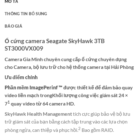
MÔ TẢ
THÔNG TIN BỔ SUNG
BÁO GIÁ
Ổ cứng camera Seagate SkyHawk 3TB
ST3000VX009
Camera Gia Minh chuyên cung cấp ổ cứng chuyên dụng
cho Camera, bộ lưu trữ cho hệ thống camera tại Hải Phòng
Ưu điểm chính
Phần mềm ImagePerinf ™
được thiết kế để đảm bảo quay
video liền mạch trongKhối lượng công việc giám sát 24 ×
1
7
quay video từ 64 camera HD.
SkyHawk Health Management
tích cực giúp bảo vệ bộ lưu
trữ giám sát của bạn bằng cách tập trung vào các lựa chọn
2
phòng ngừa, can thiệp và phục hồi.
Bao gồm RAID.