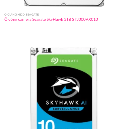
Ổ CỨNG HDD SEAGATE
Ổ cứng camera Seagate SkyHawk 3TB ST3000VX010