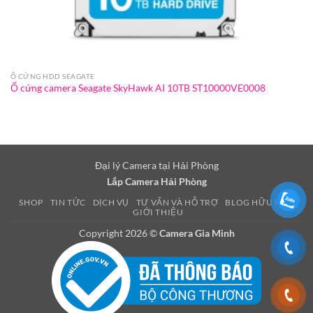
Ổ CỨNG HDD SEAGATE
Ổ cứng camera Seagate SkyHawk AI 10TB ST10000VE0008
Đại lý Camera tại Hải Phòng
Lắp Camera Hải Phòng
SHOP
TIN TỨC
DỊCH VỤ
TƯ VẤN VÀ HỖ TRỢ
BLOG HỮU ÍCH
GIỚI THIỆU
Copyright 2026 ©
Camera Gia Minh