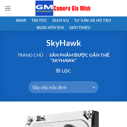
Bỏ
qua
nội
SHOP
TIN TỨC
DỊCH VỤ
TƯ VẤN VÀ HỖ TRỢ
dung
BLOG HỮU ÍCH
GIỚI THIỆU
SkyHawk
TRANG CHỦ
/
SẢN PHẨM ĐƯỢC GẮN THẺ
“SKYHAWK”
LỌC