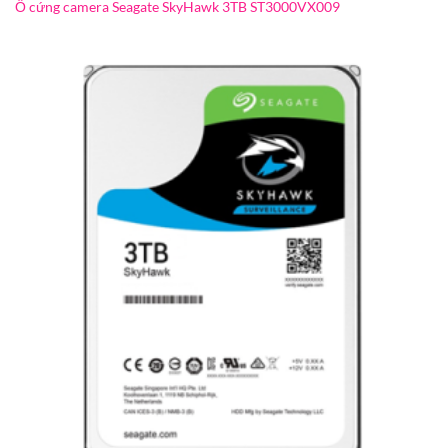
Ổ cứng camera Seagate SkyHawk 3TB ST3000VX009